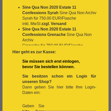
[:.
Nero D`Avola
Sine Qua Non 2020 Estate 11
[:.
Optima
Confessions Syrah
Sine Qua Non Archiv
[:.
Pedro Ximénez
Syrah für 750.00 EUR/Flasche
[:.
Petit Verdot
inkl. MwSt
zzgl. Versand
[:.
Pinot Blanc
Sine Qua Non 2020 Estate 11
[:.
Pinot Gris
Confessions Grenache
Sine Qua Non
[:.
Pinot Nera
Archiv
[:.
Pinot Noir
Grenache für 750.00 EUR/Flasche
[:.
Pinotage
inkl. MwSt
zzgl. Versand
Hier geht es zur Kasse:
[:.
Primitivo
Sine Qua Non "Distenta IV" Syrah 2022
[:.
Refosco
Sie müssen sich erst einlogen,
Sine Qua Non
[:.
Riesling
bevor Sie bestellen können.
83% Syrah, 6% Grenache, 5% Petite Sirah,
[:.
Rivaner
3% Mourvèdre, 3% white varieties für
[:.
Rote Malvasia
Sie besitzen schon ein Login für
410.00 EUR/Flasche
[:.
Samtrot
unseren Shop?
inkl. MwSt
zzgl. Versand
[:.
Sancerre
Dann geben Sie hier bitte Ihre Login-
[:.
Sangiovese
Daten ein:
[:.
Sauvignon Blanc
[:.
Scheurebe
Geben Sie
[:.
Sémillon