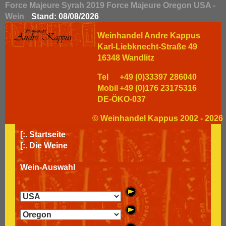
Force Majeure Syrah 2019 Force Majeure Oregon USA -
Wein
Stand: 08/08/2026
Weinhandel Andre Kappus
Karl-Liebknecht-Straße 49
16348 Wandlitz
Tel
+49 (0)33397 286040
Mobil
+49 (0)176 23175316
DE-ÖKO-037
© Weinhandel Kappus 2002 - 2026
[:.
Startseite
[:.
Die Weine
Wein-Auswahl