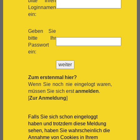
bitte Ihren
[:.
Shiraz
Loginnamen
[:.
Silvaner
ein:
[:.
Spätburgunder
[:.
Syrah
Geben Sie
[:.
Tempranillo
bitte Ihr
[:.
Traminer
Passwort
[:.
Trebbiano
ein:
[:.
Trepat
[:.
Trollinger
[:.
Verdejo
[:.
Verdicchio
Zum erstenmal hier?
[:.
Vermentino
Wenn Sie noch nie eingelogt waren,
[:.
Vernaccia
müssen Sie sich erst
anmelden
.
[:.
Vieux Carignan
[
Zur Anmeldung
]
[:.
Viognier
[:.
Viura
[:.
Weißburgunder
Falls Sie sich schon eingeloggt
[:.
weißer Burgunder
haben und trotzdem diese Meldung
[:.
Xarelo
sehen, haben Sie wahrscheinlich die
[:.
Zinfandel
Annahme von Cookies in Ihrem