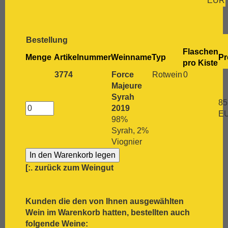
EUR
[:.
Grenache
[:.
Grüner Veltliner
[:.
Gutedel
[:.
Huxelrebe
Bestellung
[:.
Lemberger
Flaschen
Menge
Artikelnummer
Weinname
Typ
Pr
[:.
Macabeo
pro Kiste
[:.
Malbec
3774
Force
Rotwein
0
[:.
Malvasia Bianca
Majeure
[:.
Marsanne
Syrah
85
[:.
Mascato
2019
E
[:.
Merlot
98%
[:.
Meunier
Syrah, 2%
[:.
Monastrell
Viognier
[:.
Montepulciano
[:.
Montepulciano d`Abruzzo
[:.
zurück zum Weingut
[:.
Mourvèdre
[:.
Müller-Thurgau
[:.
Muskat
Kunden die den von Ihnen ausgewählten
[:.
Muskateller
Wein im Warenkorb hatten, bestellten auch
[:.
Nebbiolo
folgende Weine:
[:.
Negroamaro