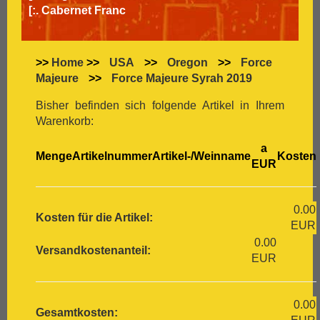
[:.
Cabernet Franc
[:.
Cabernet Sauvignon
[:.
Carignan
[:.
Carmenère
>>
Home
>>
USA
>>
Oregon
>>
Force
[:.
Chardonnay
Majeure
>>
Force Majeure Syrah 2019
[:.
Chasselas
[:.
Chenin Blanc
Bisher befinden sich folgende Artikel in Ihrem
[:.
Chiavennasca
Warenkorb:
[:.
Cinsault
a
[:.
Cinsaut
Menge
Artikelnummer
Artikel-/Weinname
Kosten
EUR
[:.
Cortese
[:.
Dolcetto
[:.
Dornfelder
0.00
[:.
Gamay
Kosten für die Artikel:
EUR
[:.
Garganega
0.00
[:.
Garnacha
Versandkostenanteil:
EUR
[:.
Gavi
[:.
Gewürztraminer
[:.
Graciano
0.00
[:.
grauer Burgunder
Gesamtkosten: