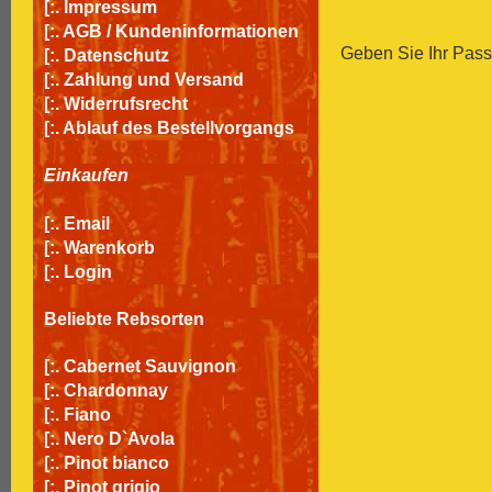
[:.
Impressum
[:.
AGB / Kundeninformationen
Geben Sie Ihr Passw
[:.
Datenschutz
[:.
Zahlung und Versand
[:.
Widerrufsrecht
[:.
Ablauf des Bestellvorgangs
Einkaufen
[:.
Email
[:.
Warenkorb
[:.
Login
Beliebte Rebsorten
[:.
Cabernet Sauvignon
[:.
Chardonnay
[:.
Fiano
[:.
Nero D`Avola
[:.
Pinot bianco
[:.
Pinot grigio