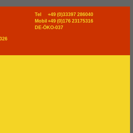
Tel
+49 (0)33397 286040
Mobil
+49 (0)176 23175316
DE-ÖKO-037
026