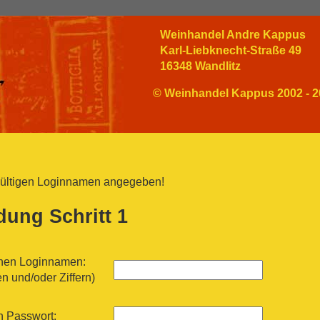
Weinhandel Andre Kappus
Karl-Liebknecht-Straße 49
16348 Wandlitz
© Weinhandel Kappus 2002 - 2
gültigen Loginnamen angegeben!
ung Schritt 1
inen Loginnamen:
n und/oder Ziffern)
n Passwort: