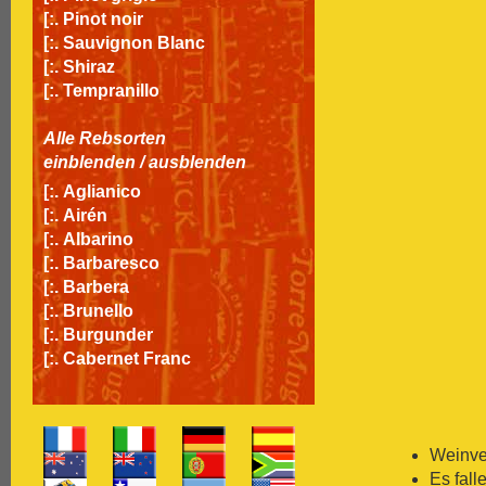
[:.
Pinot noir
[:.
Sauvignon Blanc
[:.
Shiraz
[:.
Tempranillo
Alle Rebsorten
einblenden
/
ausblenden
[:.
Aglianico
[:.
Airén
[:.
Albarino
[:.
Barbaresco
[:.
Barbera
[:.
Brunello
[:.
Burgunder
[:.
Cabernet Franc
[:.
Cabernet Sauvignon
[:.
Carignan
[:.
Carmenère
[:.
Chardonnay
Weinver
[:.
Chasselas
Es fall