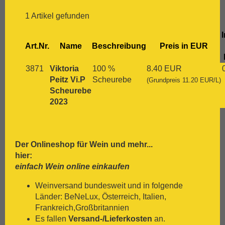
[:.
Chardonnay
[:.
Chasselas
1 Artikel gefunden
[:.
Chenin Blanc
I
[:.
Chiavennasca
Art.Nr.
Name
Beschreibung
Preis in EUR
[:.
Cinsault
[:.
Cinsaut
3871
Viktoria
100 %
8.40 EUR
[:.
Cortese
Peitz Vi.P
Scheurebe
(Grundpreis 11.20 EUR/L)
[:.
Dolcetto
Scheurebe
[:.
Dornfelder
2023
[:.
Gamay
[:.
Garganega
[:.
Garnacha
[:.
Gavi
Der Onlineshop für
Wein
und mehr...
[:.
Gewürztraminer
hier:
[:.
Graciano
einfach Wein online einkaufen
[:.
grauer Burgunder
[:.
Grenache
Weinversand bundesweit und in folgende
[:.
Grüner Veltliner
Länder: BeNeLux, Österreich, Italien,
[:.
Gutedel
Frankreich,Großbritannien
[:.
Huxelrebe
Es fallen
Versand-/Lieferkosten
an.