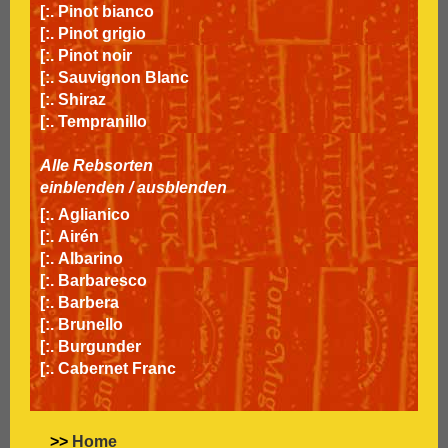
[:.
Pinot bianco
[:.
Pinot grigio
[:.
Pinot noir
[:.
Sauvignon Blanc
[:.
Shiraz
[:.
Tempranillo
Alle Rebsorten
einblenden
/
ausblenden
[:.
Aglianico
[:.
Airén
[:.
Albarino
[:.
Barbaresco
[:.
Barbera
[:.
Brunello
[:.
Burgunder
[:.
Cabernet Franc
[:.
Cabernet Sauvignon
[:.
Carignan
[:.
Carmenère
>>
Home