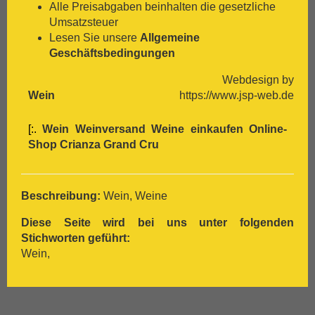
[:.
Lemberger
Alle Preisabgaben beinhalten die gesetzliche
[:.
Macabeo
Umsatzsteuer
[:.
Malbec
Lesen Sie unsere
Allgemeine
[:.
Malvasia Bianca
Geschäftsbedingungen
[:.
Marsanne
[:.
Mascato
Webdesign by
[:.
Merlot
Wein
https://www.jsp-web.de
[:.
Meunier
[:.
Monastrell
[:.
Wein Weinversand Weine einkaufen Online-
[:.
Montepulciano
Shop
Crianza
Grand Cru
[:.
Montepulciano d`Abruzzo
[:.
Mourvèdre
[:.
Müller-Thurgau
Beschreibung:
Wein, Weine
[:.
Muskat
[:.
Muskateller
Diese Seite wird bei uns unter folgenden
[:.
Nebbiolo
Stichworten geführt:
[:.
Negroamaro
Wein,
[:.
Nero D`Avola
[:.
Optima
[:.
Pedro Ximénez
[:.
Petit Verdot