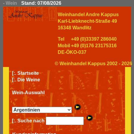
- Wein
Stand: 07/08/2026
Weinhandel Andre Kappus
Karl-Liebknecht-Straße 49
16348 Wandlitz
Tel
+49 (0)33397 286040
Mobil
+49 (0)176 23175316
DE-ÖKO-037
© Weinhandel Kappus 2002 - 2026
[:.
Startseite
[:.
Die Weine
Wein-Auswahl
[:. Suche nach