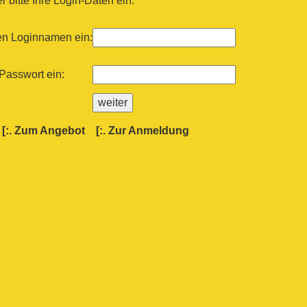
 bitte Ihre Login-Daten ein:
ren Loginnamen ein:
 Passwort ein:
[:.
Zum Angebot
[:.
Zur Anmeldung