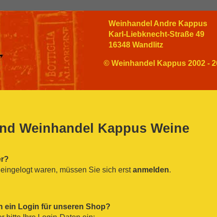
Weinhandel Andre Kappus
Karl-Liebknecht-Straße 49
16348 Wandlitz
© Weinhandel Kappus 2002 - 2
nd Weinhandel Kappus Weine
er?
eingelogt waren, müssen Sie sich erst
anmelden
.
n ein Login für unseren Shop?