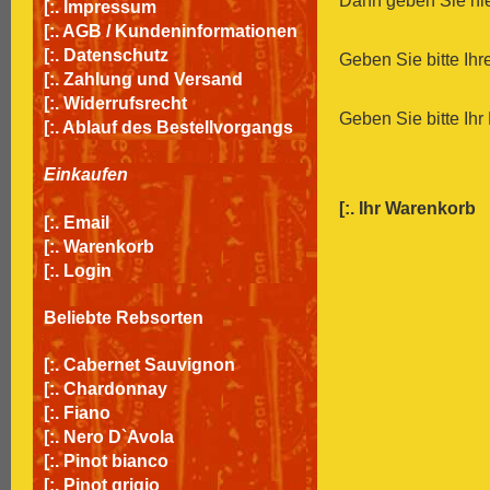
Dann geben Sie hier
[:.
Impressum
[:.
AGB / Kundeninformationen
[:.
Datenschutz
Geben Sie bitte Ih
[:.
Zahlung und Versand
[:.
Widerrufsrecht
Geben Sie bitte Ihr
[:.
Ablauf des Bestellvorgangs
Einkaufen
[:.
Ihr Warenkorb
[:.
Email
[:.
Warenkorb
[:.
Login
Beliebte Rebsorten
[:.
Cabernet Sauvignon
[:.
Chardonnay
[:.
Fiano
[:.
Nero D`Avola
[:.
Pinot bianco
[:.
Pinot grigio