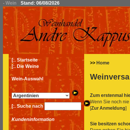
- Wein
Stand: 06/08/2026
[:.
Startseite
>>
Home
[:.
Die Weine
Weinversa
Wein-Auswahl
Zum erstenmal hi
Wenn Sie noch nie 
[:. Suche nach
[
Zur Anmeldung
]
Kundeninformation
Sie besitzen scho