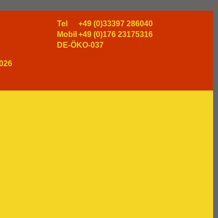
Tel
+49 (0)33397 286040
Mobil
+49 (0)176 23175316
DE-ÖKO-037
026