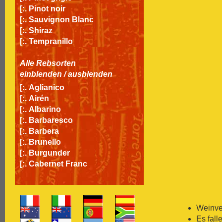
[:.
Pinot noir
[:.
Sauvignon Blanc
[:.
Shiraz
[:.
Tempranillo
Alle Rebsorten
einblenden
/
ausblenden
[:.
Aglianico
[:.
Airén
[:.
Albarino
[:.
Barbaresco
[:.
Barbera
[:.
Brunello
[:.
Burgunder
[:.
Cabernet Franc
[:.
Cabernet Sauvignon
[:.
Carignan
[:.
Carmenère
[:.
Chardonnay
Weinver
[:.
Chasselas
Es fall