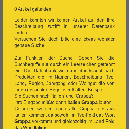
[:.
Chardonnay
[:.
Chasselas
0 Artikel gefunden
[:.
Chenin Blanc
Leider konnten wir keinen Artikel auf den Ihre
[:.
Chiavennasca
Beschreibung zutrifft in unserer Datenbank
[:.
Cinsault
finden.
[:.
Cinsaut
Versuchen Sie doch bitte eine etwas weniger
[:.
Cortese
genaue Suche.
[:.
Dolcetto
[:.
Dornfelder
Zur Funktion der Suche: Geben Sie die
[:.
Gamay
Suchbegriffe nur durch ein Leerzeichen getrennt
[:.
Garganega
ein. Die Datenbank wir dann durchsucht nach
[:.
Garnacha
Produkten die im Namen, Beschreibung, Typ,
[:.
Gavi
Land, Region, Jahrgang oder Weingut die von
[:.
Gewürztraminer
Ihnen gesuchten Begriffe enthalten. Beispiel:
[:.
Graciano
Sie Suchen nach 'Italien' und 'Grappa':
[:.
grauer Burgunder
Ihre Eingabe müßte dann
Italien Grappa
lauten.
[:.
Grenache
Gefunden werden dann alle Grappa die aus
[:.
Grüner Veltliner
Italien kommen, da sowohl im Typ-Feld das Wort
[:.
Gutedel
Grappa
vorkommt und gleichzeitig im Land-Feld
[:.
Huxelrebe
das Wort
Italien
.