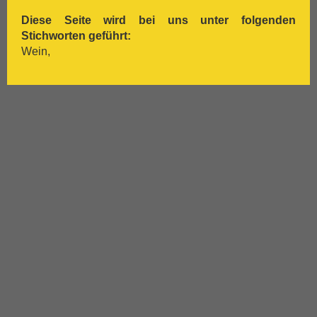
[:.
Tempranillo
Diese Seite wird bei uns unter folgenden
[:.
Traminer
Stichworten geführt:
[:.
Trebbiano
Wein,
[:.
Trepat
[:.
Trollinger
[:.
Verdejo
[:.
Verdicchio
[:.
Vermentino
[:.
Vernaccia
[:.
Vieux Carignan
[:.
Viognier
[:.
Viura
[:.
Weißburgunder
[:.
weißer Burgunder
[:.
Xarelo
[:.
Zinfandel
[:.
Zweigelt