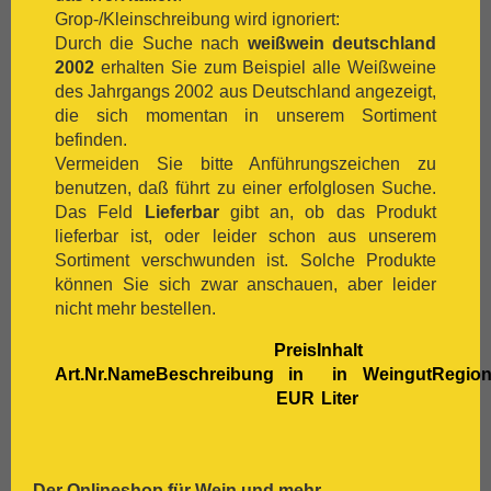
[:.
Lemberger
Grop-/Kleinschreibung wird ignoriert:
[:.
Macabeo
Durch die Suche nach
weißwein deutschland
[:.
Malbec
2002
erhalten Sie zum Beispiel alle Weißweine
[:.
Malvasia Bianca
des Jahrgangs 2002 aus Deutschland angezeigt,
[:.
Marsanne
die sich momentan in unserem Sortiment
[:.
Mascato
befinden.
[:.
Merlot
Vermeiden Sie bitte Anführungszeichen zu
[:.
Meunier
benutzen, daß führt zu einer erfolglosen Suche.
[:.
Monastrell
Das Feld
Lieferbar
gibt an, ob das Produkt
[:.
Montepulciano
lieferbar ist, oder leider schon aus unserem
[:.
Montepulciano d`Abruzzo
Sortiment verschwunden ist. Solche Produkte
[:.
Mourvèdre
können Sie sich zwar anschauen, aber leider
[:.
Müller-Thurgau
nicht mehr bestellen.
[:.
Muskat
[:.
Muskateller
Preis
Inhalt
[:.
Nebbiolo
Art.Nr.
Name
Beschreibung
in
in
Weingut
Regio
[:.
Negroamaro
EUR
Liter
[:.
Nero D`Avola
[:.
Optima
[:.
Pedro Ximénez
[:.
Petit Verdot
Der Onlineshop für
Wein
und mehr...