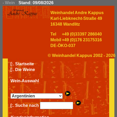
- Wein
Stand: 09/08/2026
Weinhandel Andre Kappus
Karl-Liebknecht-Straße 49
16348 Wandlitz
Tel
+49 (0)33397 286040
Mobil
+49 (0)176 23175316
DE-ÖKO-037
© Weinhandel Kappus 2002 - 2026
[:.
Startseite
[:.
Die Weine
Wein-Auswahl
[:. Suche nach