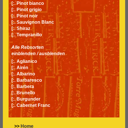
[:.
Pinot bianco
[:.
Pinot grigio
[:.
Pinot noir
[:.
Sauvignon Blanc
[:.
Shiraz
[:.
Tempranillo
Alle Rebsorten
einblenden
/
ausblenden
[:.
Aglianico
[:.
Airén
[:.
Albarino
[:.
Barbaresco
[:.
Barbera
[:.
Brunello
[:.
Burgunder
[:.
Cabernet Franc
[:.
Cabernet Sauvignon
[:.
Carignan
[:.
Carmenère
>>
Home