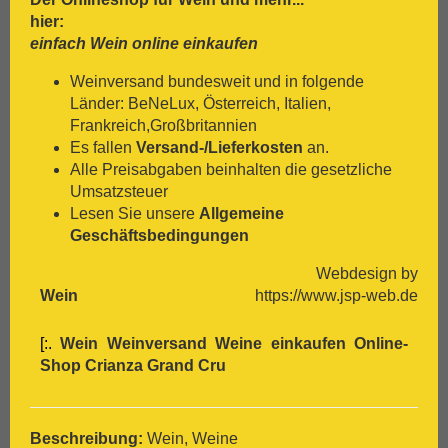
[:.
Pinot Blanc
hier:
[:.
Pinot Gris
einfach Wein online einkaufen
[:.
Pinot Nera
[:.
Pinot Noir
Weinversand bundesweit und in folgende
[:.
Pinotage
Länder: BeNeLux, Österreich, Italien,
[:.
Primitivo
Frankreich,Großbritannien
[:.
Refosco
Es fallen
Versand-/Lieferkosten
an.
[:.
Riesling
Alle Preisabgaben beinhalten die gesetzliche
[:.
Rivaner
Umsatzsteuer
[:.
Rote Malvasia
Lesen Sie unsere
Allgemeine
[:.
Samtrot
Geschäftsbedingungen
[:.
Sancerre
Webdesign by
[:.
Sangiovese
Wein
https://www.jsp-web.de
[:.
Sauvignon Blanc
[:.
Scheurebe
[:.
Wein Weinversand Weine einkaufen Online-
[:.
Sémillon
Shop
Crianza
Grand Cru
[:.
Shiraz
[:.
Silvaner
[:.
Spätburgunder
[:.
Syrah
Beschreibung:
Wein, Weine