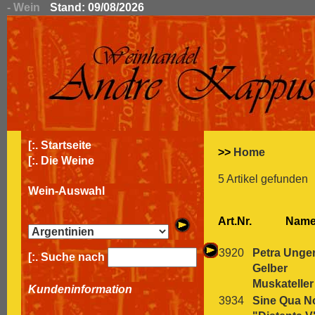
- Wein
Stand: 09/08/2026
[:.
Startseite
>>
Home
[:.
Die Weine
5 Artikel gefunden
Wein-Auswahl
Art.Nr.
Nam
3920
Petra Unger
[:. Suche nach
Gelber
Muskateller
Kundeninformation
3934
Sine Qua N