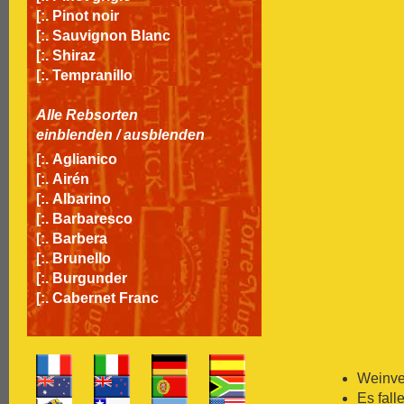
[:.
Pinot noir
[:.
Sauvignon Blanc
[:.
Shiraz
[:.
Tempranillo
Alle Rebsorten
einblenden
/
ausblenden
[:.
Aglianico
[:.
Airén
[:.
Albarino
[:.
Barbaresco
[:.
Barbera
[:.
Brunello
[:.
Burgunder
[:.
Cabernet Franc
[:.
Cabernet Sauvignon
[:.
Carignan
[:.
Carmenère
[:.
Chardonnay
Weinver
[:.
Chasselas
Es fall