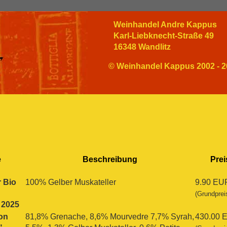
Weinhandel Andre Kappus
Karl-Liebknecht-Straße 49
16348 Wandlitz
© Weinhandel Kappus 2002 - 2
e
Beschreibung
Prei
 Bio
100% Gelber Muskateller
9.90 EU
(Grundprei
 2025
on
81,8% Grenache, 8,6% Mourvedre 7,7% Syrah,
430.00 