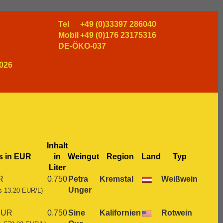
Tel
+49 (0)33397 286040
Mobil
+49 (0)176 23175316
DE-ÖKO-037
026
Inhalt
s in EUR
in
Weingut
Region
Land
Typ
Liter
R
0.750
Petra
Kremstal
Weißwein
Unger
s 13.20 EUR/L)
EUR
0.750
Sine
Kalifornien
Rotwein