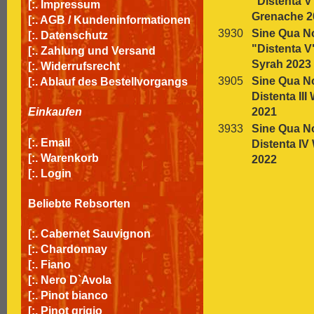
"Distenta V
[:.
Impressum
Grenache 2
[:.
AGB / Kundeninformationen
3930
Sine Qua N
[:.
Datenschutz
"Distenta V
[:.
Zahlung und Versand
Syrah 2023
[:.
Widerrufsrecht
3905
Sine Qua N
[:.
Ablauf des Bestellvorgangs
Distenta III
2021
Einkaufen
3933
Sine Qua N
[:.
Email
Distenta IV
[:.
Warenkorb
2022
[:.
Login
Beliebte Rebsorten
[:.
Cabernet Sauvignon
[:.
Chardonnay
[:.
Fiano
[:.
Nero D`Avola
[:.
Pinot bianco
[:.
Pinot grigio