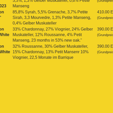
"
5,5%, 1,3% Gelber Muskateller, 0,6% Petite
(Grundprei
023
Manseng
on
85,8% Syrah, 5,5% Grenache, 3,7% Petite
410.00 
"
Sirah, 3,3 Mourvedre, 1,3% Petite Manseng,
(Grundprei
0,4% Gelber Muskateller
on
33% Chardonnay, 27% Viognier, 24% Gelber
390.00 
 White
Muskateller, 12% Roussanne, 4% Petit
(Grundprei
Manseng, 23 months in 53% new oak."
on
32% Roussanne, 30% Gelber Muskateller,
390.00 
 White
15% Chardonnay, 13% Petit Mansenr 10%
(Grundprei
Viognier, 22,5 Monate im Barrique