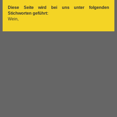
[:.
Tempranillo
Diese Seite wird bei uns unter folgenden
[:.
Traminer
Stichworten geführt:
[:.
Trebbiano
Wein,
[:.
Trepat
[:.
Trollinger
[:.
Verdejo
[:.
Verdicchio
[:.
Vermentino
[:.
Vernaccia
[:.
Vieux Carignan
[:.
Viognier
[:.
Viura
[:.
Weißburgunder
[:.
weißer Burgunder
[:.
Xarelo
[:.
Zinfandel
[:.
Zweigelt