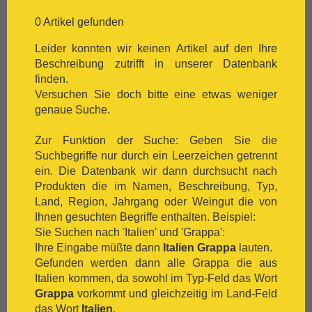
[:.
Chardonnay
[:.
Chasselas
0 Artikel gefunden
[:.
Chenin Blanc
Leider konnten wir keinen Artikel auf den Ihre
[:.
Chiavennasca
Beschreibung zutrifft in unserer Datenbank
[:.
Cinsault
finden.
[:.
Cinsaut
Versuchen Sie doch bitte eine etwas weniger
[:.
Cortese
genaue Suche.
[:.
Dolcetto
[:.
Dornfelder
Zur Funktion der Suche: Geben Sie die
[:.
Gamay
Suchbegriffe nur durch ein Leerzeichen getrennt
[:.
Garganega
ein. Die Datenbank wir dann durchsucht nach
[:.
Garnacha
Produkten die im Namen, Beschreibung, Typ,
[:.
Gavi
Land, Region, Jahrgang oder Weingut die von
[:.
Gewürztraminer
Ihnen gesuchten Begriffe enthalten. Beispiel:
[:.
Graciano
Sie Suchen nach 'Italien' und 'Grappa':
[:.
grauer Burgunder
Ihre Eingabe müßte dann
Italien Grappa
lauten.
[:.
Grenache
Gefunden werden dann alle Grappa die aus
[:.
Grüner Veltliner
Italien kommen, da sowohl im Typ-Feld das Wort
[:.
Gutedel
Grappa
vorkommt und gleichzeitig im Land-Feld
[:.
Huxelrebe
das Wort
Italien
.