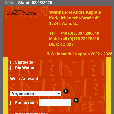
- Wein
Stand: 08/08/2026
Weinhandel Andre Kappus
Karl-Liebknecht-Straße 49
16348 Wandlitz
Tel
+49 (0)33397 286040
Mobil
+49 (0)176 23175316
DE-ÖKO-037
© Weinhandel Kappus 2002 - 2026
[:.
Startseite
[:.
Die Weine
Wein-Auswahl
[:. Suche nach