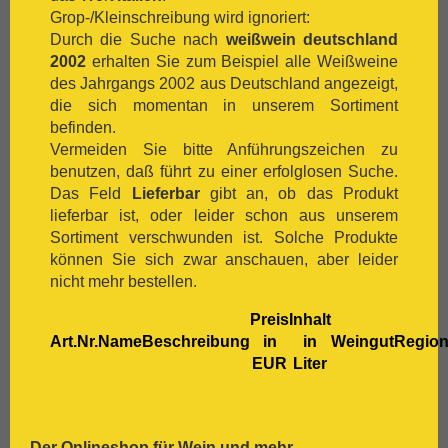
[:.
Lemberger
Grop-/Kleinschreibung wird ignoriert:
[:.
Macabeo
Durch die Suche nach
weißwein deutschland
[:.
Malbec
2002
erhalten Sie zum Beispiel alle Weißweine
[:.
Malvasia Bianca
des Jahrgangs 2002 aus Deutschland angezeigt,
[:.
Marsanne
die sich momentan in unserem Sortiment
[:.
Mascato
befinden.
[:.
Merlot
Vermeiden Sie bitte Anführungszeichen zu
[:.
Meunier
benutzen, daß führt zu einer erfolglosen Suche.
[:.
Monastrell
Das Feld
Lieferbar
gibt an, ob das Produkt
[:.
Montepulciano
lieferbar ist, oder leider schon aus unserem
[:.
Montepulciano d`Abruzzo
Sortiment verschwunden ist. Solche Produkte
[:.
Mourvèdre
können Sie sich zwar anschauen, aber leider
[:.
Müller-Thurgau
nicht mehr bestellen.
[:.
Muskat
[:.
Muskateller
Preis
Inhalt
[:.
Nebbiolo
Art.Nr.
Name
Beschreibung
in
in
Weingut
Regio
[:.
Negroamaro
EUR
Liter
[:.
Nero D`Avola
[:.
Optima
[:.
Pedro Ximénez
[:.
Petit Verdot
Der Onlineshop für
Wein
und mehr...