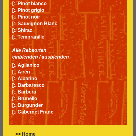
[:.
Pinot bianco
[:.
Pinot grigio
[:.
Pinot noir
[:.
Sauvignon Blanc
[:.
Shiraz
[:.
Tempranillo
Alle Rebsorten
einblenden
/
ausblenden
[:.
Aglianico
[:.
Airén
[:.
Albarino
[:.
Barbaresco
[:.
Barbera
[:.
Brunello
[:.
Burgunder
[:.
Cabernet Franc
[:.
Cabernet Sauvignon
[:.
Carignan
[:.
Carmenère
>>
Home