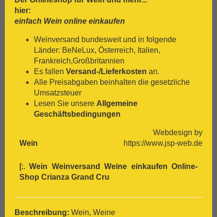
[:.
Pinot Blanc
hier:
[:.
Pinot Gris
einfach Wein online einkaufen
[:.
Pinot Nera
[:.
Pinot Noir
Weinversand bundesweit und in folgende
[:.
Pinotage
Länder: BeNeLux, Österreich, Italien,
[:.
Primitivo
Frankreich,Großbritannien
[:.
Refosco
Es fallen
Versand-/Lieferkosten
an.
[:.
Riesling
Alle Preisabgaben beinhalten die gesetzliche
[:.
Rivaner
Umsatzsteuer
[:.
Rote Malvasia
Lesen Sie unsere
Allgemeine
[:.
Samtrot
Geschäftsbedingungen
[:.
Sancerre
Webdesign by
[:.
Sangiovese
Wein
https://www.jsp-web.de
[:.
Sauvignon Blanc
[:.
Scheurebe
[:.
Wein Weinversand Weine einkaufen Online-
[:.
Sémillon
Shop
Crianza
Grand Cru
[:.
Shiraz
[:.
Silvaner
[:.
Spätburgunder
[:.
Syrah
Beschreibung:
Wein, Weine