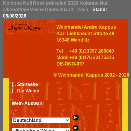
Kolonne Null Rosé prickelnd 2020 Kolonne Null
alkoholfreie Weine Deutschland - Wein
Stand:
06/08/2026
Weinhandel Andre Kappus
Karl-Liebknecht-Straße 49
16348 Wandlitz
Tel
+49 (0)33397 286040
Mobil
+49 (0)176 23175316
DE-ÖKO-037
© Weinhandel Kappus 2002 - 2026
[:.
Startseite
[:.
Die Weine
Wein-Auswahl