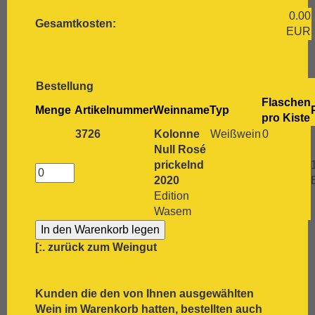
[:.
grauer Burgunder
0.00
[:.
Grenache
Gesamtkosten:
EUR
[:.
Grüner Veltliner
[:.
Gutedel
[:.
Huxelrebe
[:.
Lemberger
Bestellung
[:.
Macabeo
Flaschen
Menge
Artikelnummer
Weinname
Typ
[:.
Malbec
pro Kiste
[:.
Malvasia Bianca
3726
Kolonne
Weißwein
0
[:.
Marsanne
Null Rosé
[:.
Mascato
prickelnd
[:.
Merlot
2020
[:.
Meunier
Edition
[:.
Monastrell
Wasem
[:.
Montepulciano
[:.
Montepulciano d`Abruzzo
[:.
zurück zum Weingut
[:.
Mourvèdre
[:.
Müller-Thurgau
[:.
Muskat
Kunden die den von Ihnen ausgewählten
[:.
Muskateller
Wein im Warenkorb hatten, bestellten auch
[:.
Nebbiolo