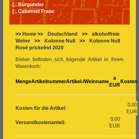
[:.
Burgunder
[:.
Cabernet Franc
[:.
Cabernet Sauvignon
[:.
Carignan
[:.
Carmenère
>>
Home
>>
Deutschland
>>
alkoholfreie
[:.
Chardonnay
Weine
>>
Kolonne Null
>>
Kolonne Null
[:.
Chasselas
Rosé prickelnd 2020
[:.
Chenin Blanc
[:.
Chiavennasca
Bisher befinden sich folgende Artikel in Ihrem
[:.
Cinsault
Warenkorb:
[:.
Cinsaut
a
[:.
Cortese
Menge
Artikelnummer
Artikel-/Weinname
Kosten
EUR
[:.
Dolcetto
[:.
Dornfelder
[:.
Gamay
0.00
[:.
Garganega
Kosten für die Artikel:
EUR
[:.
Garnacha
0.00
[:.
Gavi
Versandkostenanteil:
EUR
[:.
Gewürztraminer
[:.
Graciano