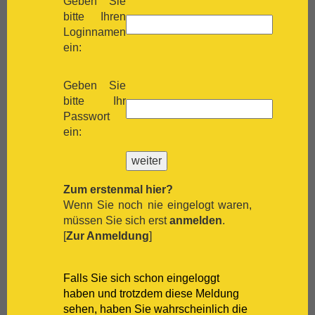
Geben Sie
[:.
Sémillon
bitte Ihren
[:.
Shiraz
Loginnamen
[:.
Silvaner
ein:
[:.
Spätburgunder
[:.
Syrah
Geben Sie
[:.
Tempranillo
bitte Ihr
[:.
Traminer
Passwort
[:.
Trebbiano
ein:
[:.
Trepat
[:.
Trollinger
[:.
Verdejo
[:.
Verdicchio
Zum erstenmal hier?
[:.
Vermentino
Wenn Sie noch nie eingelogt waren,
[:.
Vernaccia
müssen Sie sich erst
anmelden
.
[:.
Vieux Carignan
[
Zur Anmeldung
]
[:.
Viognier
[:.
Viura
[:.
Weißburgunder
Falls Sie sich schon eingeloggt
[:.
weißer Burgunder
haben und trotzdem diese Meldung
[:.
Xarelo
sehen, haben Sie wahrscheinlich die