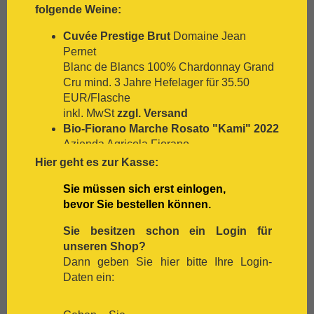
folgende Weine:
[:.
Negroamaro
[:.
Nero D`Avola
Cuvée Prestige Brut
Domaine Jean
[:.
Optima
Pernet
[:.
Pedro Ximénez
Blanc de Blancs 100% Chardonnay Grand
[:.
Petit Verdot
Cru mind. 3 Jahre Hefelager für 35.50
[:.
Pinot Blanc
EUR/Flasche
[:.
Pinot Gris
inkl. MwSt
zzgl. Versand
[:.
Pinot Nera
Bio-Fiorano Marche Rosato "Kami" 2022
[:.
Pinot Noir
Azienda Agricola Fiorano
[:.
Pinotage
100 % Sangiovese für 9.90 EUR/Flasche
Hier geht es zur Kasse:
[:.
Primitivo
inkl. MwSt
zzgl. Versand
[:.
Refosco
Sie müssen sich erst einlogen,
[:.
Riesling
bevor Sie bestellen können.
[:.
Rivaner
[:.
Rote Malvasia
Sie besitzen schon ein Login für
[:.
Samtrot
unseren Shop?
[:.
Sancerre
Dann geben Sie hier bitte Ihre Login-
[:.
Sangiovese
Daten ein:
[:.
Sauvignon Blanc
[:.
Scheurebe