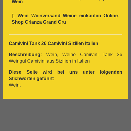
Wein
[:.
Wein Weinversand Weine einkaufen Online-
Shop
Crianza
Grand Cru
Camivini Tank 26 Camivini Sizilien Italien
Beschreibung:
Wein, Weine Camivini Tank 26
Weingut Camivini aus Sizilien in Italien
Diese Seite wird bei uns unter folgenden
Stichworten geführt:
Wein,