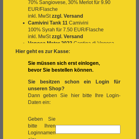
70% Sangiovese, 30% Merlot für 9.90
[:.
Nero D`Avola
EUR/Flasche
[:.
Optima
inkl. MwSt
zzgl. Versand
[:.
Pedro Ximénez
Camivini Tank 11
Camivini
[:.
Petit Verdot
100% Syrah für 7.50 EUR/Flasche
[:.
Pinot Blanc
inkl. MwSt
zzgl. Versand
[:.
Pinot Gris
Venosa Mater 2023
Cantina di Venosa
[:.
Pinot Nera
Malvasia für 9.80 EUR/Flasche
Hier geht es zur Kasse:
[:.
Pinot Noir
inkl. MwSt
zzgl. Versand
[:.
Pinotage
Sie müssen sich erst einlogen,
The Schmidt 2017
Dowie Doole
[:.
Primitivo
bevor Sie bestellen können.
100% Shiraz für 14.90 EUR/Flasche
[:.
Refosco
inkl. MwSt
zzgl. Versand
[:.
Riesling
Sie besitzen schon ein Login für
Villa Armellina Spumante Prosecco DOC
[:.
Rivaner
unseren Shop?
Extra Dry
Villa Armellina
[:.
Rote Malvasia
Dann geben Sie hier bitte Ihre Login-
100 % Glera (Prosecco) für 8.90
[:.
Samtrot
Daten ein:
EUR/Flasche
[:.
Sancerre
inkl. MwSt
zzgl. Versand
[:.
Sangiovese
Feudi di San Marzano Sessantanni
Geben Sie
[:.
Sauvignon Blanc
Primitivo di Manduria 2019
Feudi di San
bitte Ihren
[:.
Scheurebe
Marzano
Loginnamen
[:.
Sémillon
100 % Primitivo für 18.90 EUR/Flasche