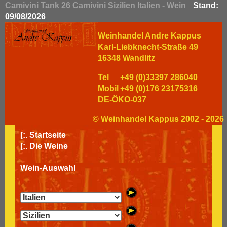
Camivini Tank 26 Camivini Sizilien Italien - Wein
Stand:
09/08/2026
Weinhandel Andre Kappus
Karl-Liebknecht-Straße 49
16348 Wandlitz
Tel
+49 (0)33397 286040
Mobil
+49 (0)176 23175316
DE-ÖKO-037
© Weinhandel Kappus 2002 - 2026
[:.
Startseite
[:.
Die Weine
Wein-Auswahl