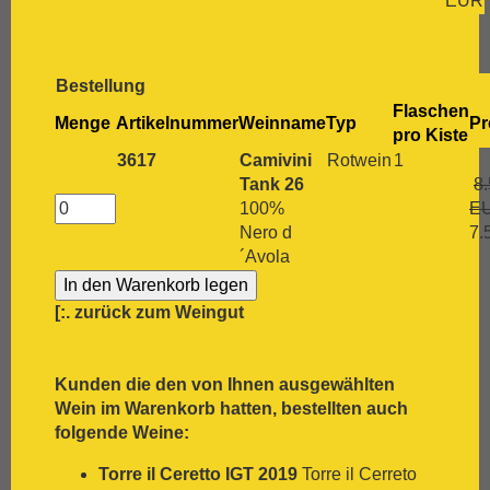
EUR
[:.
Grenache
[:.
Grüner Veltliner
[:.
Gutedel
[:.
Huxelrebe
Bestellung
[:.
Lemberger
Flaschen
Menge
Artikelnummer
Weinname
Typ
Pr
[:.
Macabeo
pro Kiste
[:.
Malbec
3617
Camivini
Rotwein
1
[:.
Malvasia Bianca
Tank 26
8
[:.
Marsanne
100%
E
[:.
Mascato
Nero d
7.
[:.
Merlot
´Avola
[:.
Meunier
[:.
Monastrell
[:.
zurück zum Weingut
[:.
Montepulciano
[:.
Montepulciano d`Abruzzo
[:.
Mourvèdre
Kunden die den von Ihnen ausgewählten
[:.
Müller-Thurgau
Wein im Warenkorb hatten, bestellten auch
[:.
Muskat
folgende Weine:
[:.
Muskateller
[:.
Nebbiolo
Torre il Ceretto IGT 2019
Torre il Cerreto
[:.
Negroamaro