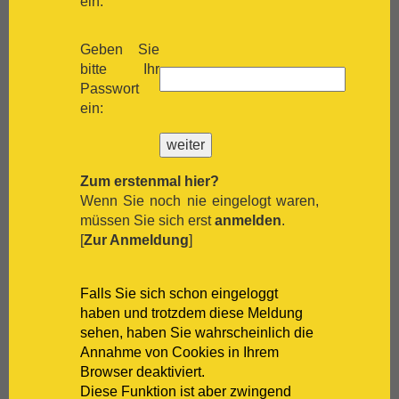
ein:
[:.
Shiraz
inkl. MwSt
zzgl. Versand
[:.
Silvaner
Cá dei Frati Lugana Brolettino 2023
Cà
Geben Sie
[:.
Spätburgunder
dei Frati
bitte Ihr
[:.
Syrah
100 % Turbiana für 17.90 EUR/Flasche
Passwort
[:.
Tempranillo
inkl. MwSt
zzgl. Versand
ein:
[:.
Traminer
Camivini Tank 32
Camivini
[:.
Trebbiano
100% Primitivo für 7.50 EUR/Flasche
[:.
Trepat
inkl. MwSt
zzgl. Versand
[:.
Trollinger
Zum erstenmal hier?
[:.
Verdejo
Wenn Sie noch nie eingelogt waren,
[:.
Verdicchio
müssen Sie sich erst
anmelden
.
[:.
Vermentino
[
Zur Anmeldung
]
[:.
Vernaccia
[:.
Vieux Carignan
[:.
Viognier
Falls Sie sich schon eingeloggt
[:.
Viura
haben und trotzdem diese Meldung
[:.
Weißburgunder
sehen, haben Sie wahrscheinlich die
[:.
weißer Burgunder
Annahme von Cookies in Ihrem
[:.
Xarelo
Browser deaktiviert.
[:.
Zinfandel
Diese Funktion ist aber zwingend