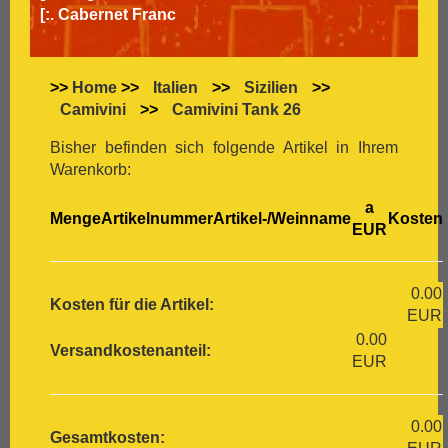
[:.
Cabernet Franc
[:.
Cabernet Sauvignon
[:.
Carignan
[:.
Carmenère
>>
Home
>>
Italien
>>
Sizilien
>>
[:.
Chardonnay
Camivini
>>
Camivini Tank 26
[:.
Chasselas
[:.
Chenin Blanc
Bisher befinden sich folgende Artikel in Ihrem
[:.
Chiavennasca
Warenkorb:
[:.
Cinsault
a
[:.
Cinsaut
Menge
Artikelnummer
Artikel-/Weinname
Kosten
EUR
[:.
Cortese
[:.
Dolcetto
[:.
Dornfelder
0.00
[:.
Gamay
Kosten für die Artikel:
EUR
[:.
Garganega
0.00
[:.
Garnacha
Versandkostenanteil:
EUR
[:.
Gavi
[:.
Gewürztraminer
[:.
Graciano
0.00
[:.
grauer Burgunder
Gesamtkosten: