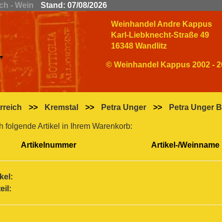
ich - Wein
Stand: 07/08/2026
Weinhandel Andre Kappus
Karl-Liebknecht-Straße 49
16348 Wandlitz
© Weinhandel Kappus 2002 - 2
rreich
>>
Kremstal
>>
Petra Unger
>>
Petra Unger B
h folgende Artikel in Ihrem Warenkorb:
Artikelnummer
Artikel-/Weinname
kel:
il: