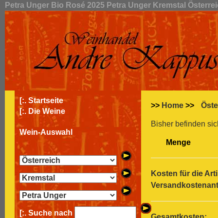
Petra Unger Bio Rosé 2025 Petra Unger Kremstal Österre
[:.
Startseite
>>
Home
>>
Öste
[:.
Die Weine
Bisher befinden sic
Wein-Auswahl
Menge
Kosten für die Arti
Versandkostenante
[:. Suche nach
Gesamtkosten: