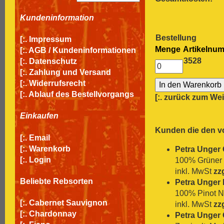
Kundeninformation
Bestellung
[:.
Impressum
Menge
Artikelnu
[:.
AGB / Kundeninformationen
3528
[:.
Datenschutz
[:.
Zahlung und Versand
[:.
Widerrufsrecht
[:.
Ablauf des Bestellvorgangs
[:.
zurück zum We
Einkaufen
Kunden die den vo
[:.
Email
[:.
Warenkorb
Petra Unger 
[:.
Login
100% Grüner V
inkl. MwSt
zz
Beliebte Rebsorten
Petra Unger 
100% Pinot N
[:.
Cabernet Sauvignon
inkl. MwSt
zz
[:.
Chardonnay
Petra Unger