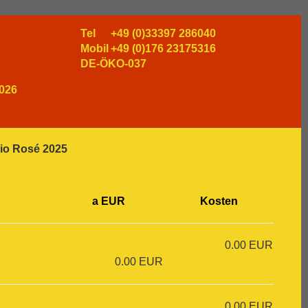
Tel
+49 (0)33397 286040
Mobil
+49 (0)176 23175316
DE-ÖKO-037
026
io Rosé 2025
a EUR
Kosten
0.00 EUR
0.00 EUR
0.00 EUR