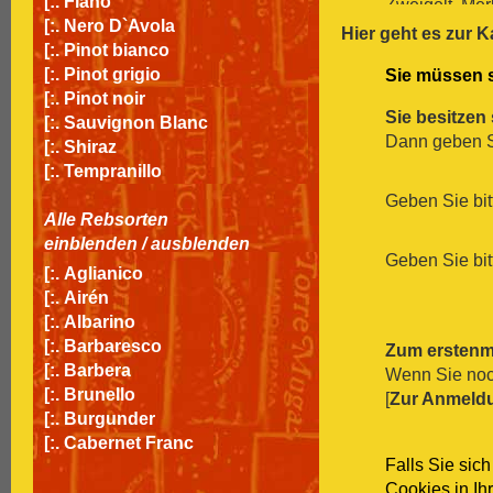
[:.
Fiano
Zweigelt, Mer
[:.
Nero D`Avola
inkl. MwSt
zz
Hier geht es zur K
[:.
Pinot bianco
Cá dei Frati
[:.
Pinot grigio
Sie müssen s
Gropello, Ma
[:.
Pinot noir
inkl. MwSt
zz
Sie besitzen
[:.
Sauvignon Blanc
Bollina Zena
Dann geben Si
[:.
Shiraz
Primitivo für
[:.
Tempranillo
inkl. MwSt
zz
Governo Tos
Geben Sie bit
Alle Rebsorten
100% Sangiov
einblenden
/
ausblenden
inkl. MwSt
zz
Geben Sie bit
Petra Unger 
[:.
Aglianico
100% Grüner V
[:.
Airén
inkl. MwSt
zz
[:.
Albarino
Venosa Mate
[:.
Barbaresco
Zum erstenm
Malvasia für
[:.
Barbera
Wenn Sie noch
inkl. MwSt
zz
[:.
Brunello
[
Zur Anmeld
[:.
Burgunder
[:.
Cabernet Franc
Falls Sie sic
[:.
Cabernet Sauvignon
Cookies in Ih
[:.
Carignan