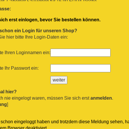
lot, Cabernet Sauvignon für 16.90 EUR/Flasche
gl. Versand
asse:
 Rosa 2021
Cà dei Frati
ich erst einlogen, bevor Sie bestellen können.
rzemino, Sangiovese,Barbera für 12.90 EUR/Flasche
gl. Versand
 schon ein Login für unseren Shop?
s Primitivo 2018
La Bollina Apulien
e hier bitte Ihre Login-Daten ein:
 11.90 EUR/Flasche
gl. Versand
cano 2017
Governo Toscano
te Ihren Loginnamen ein:
ese für 10.00 EUR/Flasche
gl. Versand
te Ihr Passwort ein:
Bio Grüner Veltliner Furth Ziesel 2025
Petra Unger
eltliner für 9.90 EUR/Flasche
gl. Versand
r 2023
Cantina di Venosa
al hier?
 9.80 EUR/Flasche
 nie eingelogt waren, müssen Sie sich erst
anmelden
.
gl. Versand
ung
]
h schon eingeloggt haben und trotzdem diese Meldung sehen, 
rem Browser deaktiviert.