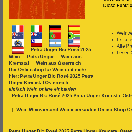
Diese Funktio
[:.
Carmenère
[:.
Chardonnay
[:.
Chasselas
[:.
Chenin Blanc
[:.
Chiavennasca
Weinver
[:.
Cinsault
Es fall
[:.
Cinsaut
Alle P
Petra Unger Bio Rosé 2025
[:.
Cortese
Lesen 
Wein
Petra Unger
Wein aus
[:.
Dolcetto
Kremstal
Wein aus Österreich
[:.
Dornfelder
Der Onlineshop für
Wein
und mehr...
[:.
Gamay
hier: Petra Unger Bio Rosé 2025 Petra
[:.
Garganega
Unger Kremstal Österreich
[:.
Garnacha
einfach Wein online einkaufen
[:.
Gavi
Petra Unger Bio Rosé 2025 Petra Unger Kremstal Öst
[:.
Gewürztraminer
[:.
Graciano
[:.
Wein Weinversand Weine einkaufen Online-Shop
Cr
[:.
grauer Burgunder
[:.
Grenache
[:.
Grüner Veltliner
[:.
Gutedel
Petra Unger Bio Rosé 2025 Petra Unger Kremstal Öster