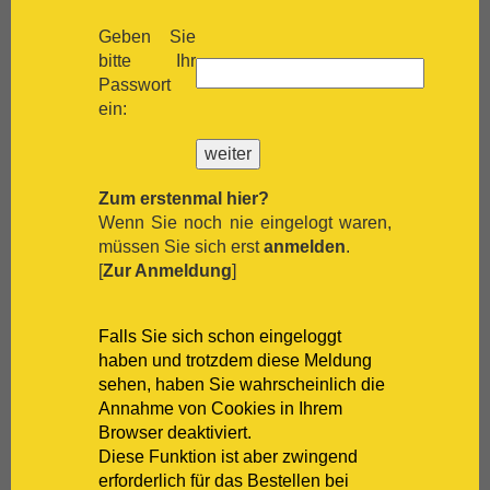
[:.
Shiraz
Rebsorten für 9.00 EUR/Flasche
Geben Sie
[:.
Silvaner
inkl. MwSt
zzgl. Versand
bitte Ihr
[:.
Spätburgunder
Guado al Tasso Vermentino
Camivini
Passwort
[:.
Syrah
100% Nero d´Avola für 8.50 EUR/Flasche
ein:
[:.
Tempranillo
inkl. MwSt
zzgl. Versand
[:.
Traminer
San Silvestro Barolo Patres DOCG 2016
[:.
Trebbiano
Cantine San Silvestro
[:.
Trepat
100 % Nebbiolo für 24.90 EUR/Flasche
Zum erstenmal hier?
[:.
Trollinger
inkl. MwSt
zzgl. Versand
Wenn Sie noch nie eingelogt waren,
[:.
Verdejo
müssen Sie sich erst
anmelden
.
[:.
Verdicchio
[
Zur Anmeldung
]
[:.
Vermentino
[:.
Vernaccia
[:.
Vieux Carignan
Falls Sie sich schon eingeloggt
[:.
Viognier
haben und trotzdem diese Meldung
[:.
Viura
sehen, haben Sie wahrscheinlich die
[:.
Weißburgunder
Annahme von Cookies in Ihrem
[:.
weißer Burgunder
Browser deaktiviert.
[:.
Xarelo
Diese Funktion ist aber zwingend
[:.
Zinfandel
erforderlich für das Bestellen bei