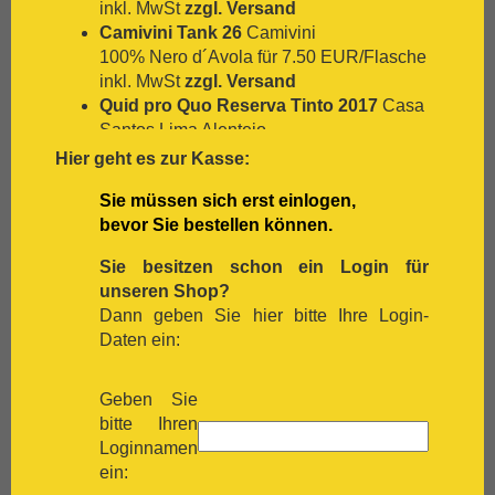
inkl. MwSt
zzgl. Versand
[:.
Nero D`Avola
Camivini Tank 26
Camivini
[:.
Optima
100% Nero d´Avola für 7.50 EUR/Flasche
[:.
Pedro Ximénez
inkl. MwSt
zzgl. Versand
[:.
Petit Verdot
Quid pro Quo Reserva Tinto 2017
Casa
[:.
Pinot Blanc
Santos Lima Alentejo
[:.
Pinot Gris
14 Mon. Barrique Touriga Nacional, Petit
Hier geht es zur Kasse:
[:.
Pinot Nera
Verdot für 23.90 EUR/Flasche
[:.
Pinot Noir
Sie müssen sich erst einlogen,
inkl. MwSt
zzgl. Versand
[:.
Pinotage
bevor Sie bestellen können.
Cá dei Frati Lugana 2022
Cà dei Frati
[:.
Primitivo
für 13.50 EUR/Flasche
[:.
Refosco
Sie besitzen schon ein Login für
inkl. MwSt
zzgl. Versand
[:.
Riesling
unseren Shop?
Quinta de Porrais Branco DOC Douro
[:.
Rivaner
Dann geben Sie hier bitte Ihre Login-
2019
Sociedade Agrícola Quinta de
[:.
Rote Malvasia
Daten ein:
Porrais, Lda.
[:.
Samtrot
Rabigato, Codega do Larinho für 9.90
[:.
Sancerre
EUR/Flasche
Geben Sie
[:.
Sangiovese
inkl. MwSt
zzgl. Versand
bitte Ihren
[:.
Sauvignon Blanc
Bons Ventos Reserva Tinto 2016
Casa
Loginnamen
[:.
Scheurebe
Santos Lima
ein:
[:.
Sémillon
9 Mon. Barrique Cuvée regionaltypischer