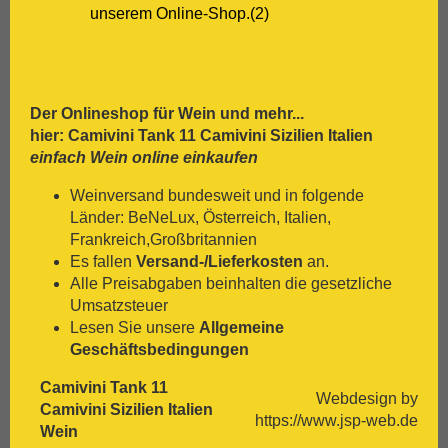
[:.
Zweigelt
unserem Online-Shop.(2)
Der Onlineshop für
Wein
und mehr...
hier: Camivini Tank 11 Camivini Sizilien Italien
einfach Wein online einkaufen
Weinversand bundesweit und in folgende
Länder: BeNeLux, Österreich, Italien,
Frankreich,Großbritannien
Es fallen
Versand-/Lieferkosten
an.
Alle Preisabgaben beinhalten die gesetzliche
Umsatzsteuer
Lesen Sie unsere
Allgemeine
Geschäftsbedingungen
Camivini Tank 11
Webdesign by
Camivini Sizilien Italien
https://www.jsp-web.de
Wein