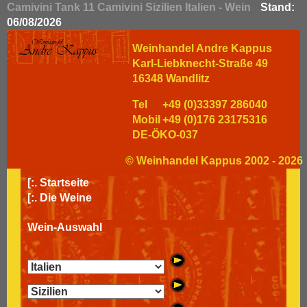
Camivini Tank 11 Camivini Sizilien Italien - Wein
Stand:
06/08/2026
Weinhandel Andre Kappus
Karl-Liebknecht-Straße 49
16348 Wandlitz
Tel
+49 (0)33397 286040
Mobil
+49 (0)176 23175316
DE-ÖKO-037
© Weinhandel Kappus 2002 - 2026
[:.
Startseite
[:.
Die Weine
Wein-Auswahl