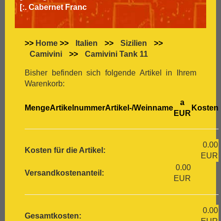
[:.
Cabernet Franc
[:.
Cabernet Sauvignon
[:.
Carignan
[:.
Carmenère
>>
Home
>>
Italien
>>
Sizilien
>>
[:.
Chardonnay
Camivini
>>
Camivini Tank 11
[:.
Chasselas
[:.
Chenin Blanc
Bisher befinden sich folgende Artikel in Ihrem
[:.
Chiavennasca
Warenkorb:
[:.
Cinsault
a
[:.
Cinsaut
Menge
Artikelnummer
Artikel-/Weinname
Kosten
EUR
[:.
Cortese
[:.
Dolcetto
[:.
Dornfelder
0.00
[:.
Gamay
Kosten für die Artikel:
EUR
[:.
Garganega
0.00
[:.
Garnacha
Versandkostenanteil:
EUR
[:.
Gavi
[:.
Gewürztraminer
[:.
Graciano
0.00
[:.
grauer Burgunder
Gesamtkosten: