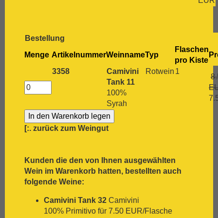
EUR
[:.
Grenache
[:.
Grüner Veltliner
[:.
Gutedel
[:.
Huxelrebe
Bestellung
[:.
Lemberger
Flaschen
Menge
Artikelnummer
Weinname
Typ
Pr
[:.
Macabeo
pro Kiste
[:.
Malbec
3358
Camivini
Rotwein
1
8
[:.
Malvasia Bianca
Tank 11
E
[:.
Marsanne
100%
7.
[:.
Mascato
Syrah
[:.
Merlot
[:.
Meunier
[:.
zurück zum Weingut
[:.
Monastrell
[:.
Montepulciano
[:.
Montepulciano d`Abruzzo
Kunden die den von Ihnen ausgewählten
[:.
Mourvèdre
Wein im Warenkorb hatten, bestellten auch
[:.
Müller-Thurgau
folgende Weine:
[:.
Muskat
[:.
Muskateller
Camivini Tank 32
Camivini
[:.
Nebbiolo
100% Primitivo für 7.50 EUR/Flasche
[:.
Negroamaro