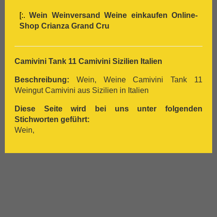
[:.
Wein Weinversand Weine einkaufen Online-
Shop
Crianza
Grand Cru
Camivini Tank 11 Camivini Sizilien Italien
Beschreibung:
Wein, Weine Camivini Tank 11
Weingut Camivini aus Sizilien in Italien
Diese Seite wird bei uns unter folgenden
Stichworten geführt:
Wein,