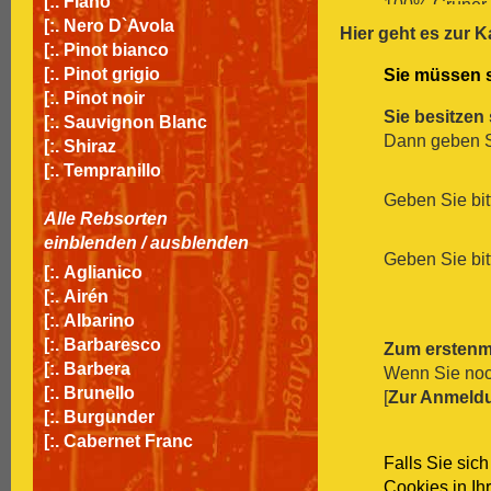
[:.
Fiano
100% Grüner V
[:.
Nero D`Avola
inkl. MwSt
zz
Hier geht es zur K
[:.
Pinot bianco
Petra Unger 
[:.
Pinot grigio
Sie müssen s
100% Zweigel
[:.
Pinot noir
inkl. MwSt
zz
Sie besitzen
[:.
Sauvignon Blanc
Sant`Antonio
Dann geben Si
[:.
Shiraz
Garganega, C
[:.
Tempranillo
inkl. MwSt
zz
Petra Unger
Geben Sie bit
Alle Rebsorten
für 7.90 EUR
einblenden
/
ausblenden
inkl. MwSt
zz
Geben Sie bit
Simply Suns
[:.
Aglianico
100% Chardon
[:.
Airén
inkl. MwSt
zz
[:.
Albarino
Tyto Alba Ti
[:.
Barbaresco
Zum erstenm
Touriga Nacio
[:.
Barbera
Wenn Sie noch
inkl. MwSt
zz
[:.
Brunello
[
Zur Anmeld
[:.
Burgunder
[:.
Cabernet Franc
Falls Sie sic
[:.
Cabernet Sauvignon
Cookies in Ih
[:.
Carignan