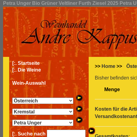
Petra Unger Bio Grüner Veltliner Furth Ziesel 2025 Petra 
[:.
Startseite
>>
Home
>>
Öste
[:.
Die Weine
Bisher befinden sic
Wein-Auswahl
Menge
Kosten für die Arti
Versandkostenante
[:. Suche nach
Gesamtkosten: