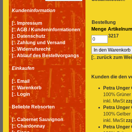
Kundeninformation
Bestellung
[:.
Impressum
Menge
Artikelnu
[:.
AGB / Kundeninformationen
3217
[:.
Datenschutz
[:.
Zahlung und Versand
[:.
Widerrufsrecht
[:.
Ablauf des Bestellvorgangs
[:.
zurück zum We
Einkaufen
Kunden die den vo
[:.
Email
[:.
Warenkorb
Petra Unger 
[:.
Login
100% Grüner V
inkl. MwSt
zz
Beliebte Rebsorten
Petra Unger 
100% Gelber 
[:.
Cabernet Sauvignon
inkl. MwSt
zz
[:.
Chardonnay
Petra Unger 