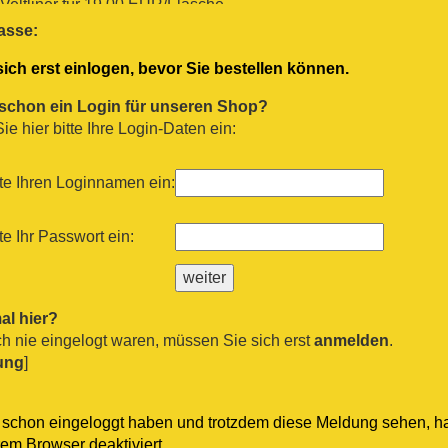
eltliner für 19.00 EUR/Flasche
gl. Versand
asse:
Zweigelt 2017
Petra Unger
ich erst einlogen, bevor Sie bestellen können.
t für 9.90 EUR/Flasche
gl. Versand
 schon ein Login für unseren Shop?
 Scaia Bianca IGT 2021
Tenuta Sant`Antonio
e hier bitte Ihre Login-Daten ein:
hardonnay für 8.50 EUR/Flasche
gl. Versand
 Rosé Q 2015
Petra Unger
te Ihren Loginnamen ein:
/Flasche
gl. Versand
te Ihr Passwort ein:
hine white 2018
Simply Sunshine
nay für 7.50 EUR/Flasche
gl. Versand
nto 2013
Companhia das Lezirias
al hier?
nal, Touriga Franca, Alicante Bouschet für 11.90 EUR/Flasche
 nie eingelogt waren, müssen Sie sich erst
anmelden
.
gl. Versand
ung
]
h schon eingeloggt haben und trotzdem diese Meldung sehen, 
rem Browser deaktiviert.