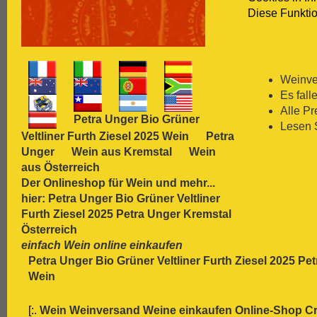
Diese Funktio
[:.
Carmenère
[:.
Chardonnay
[:.
Chasselas
[:.
Chenin Blanc
[:.
Chiavennasca
Weinver
[:.
Cinsault
Es fall
[:.
Cinsaut
Alle P
Petra Unger Bio Grüner
[:.
Cortese
Lesen 
Veltliner Furth Ziesel 2025 Wein
Petra
[:.
Dolcetto
Unger
Wein aus Kremstal
Wein
[:.
Dornfelder
aus Österreich
[:.
Gamay
Der Onlineshop für
Wein
und mehr...
[:.
Garganega
hier: Petra Unger Bio Grüner Veltliner
[:.
Garnacha
Furth Ziesel 2025 Petra Unger Kremstal
[:.
Gavi
Österreich
[:.
Gewürztraminer
einfach Wein online einkaufen
[:.
Graciano
Petra Unger Bio Grüner Veltliner Furth Ziesel 2025 Pe
[:.
grauer Burgunder
Wein
[:.
Grenache
[:.
Grüner Veltliner
[:.
Wein Weinversand Weine einkaufen Online-Shop
Cr
[:.
Gutedel