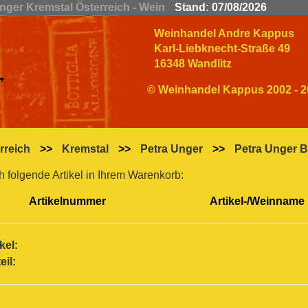
Unger Kremstal Österreich - Wein
Stand: 07/08/2026
Weinhandel Andre Kappus
Karl-Liebknecht-Straße 49
16348 Wandlitz
© Weinhandel Kappus 2002 - 2
rreich
>>
Kremstal
>>
Petra Unger
>>
Petra Unger Bi
h folgende Artikel in Ihrem Warenkorb:
Artikelnummer
Artikel-/Weinname
kel:
il: