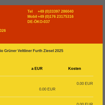
Tel
+49 (0)33397 286040
Mobil
+49 (0)176 23175316
DE-ÖKO-037
026
o Grüner Veltliner Furth Ziesel 2025
a EUR
Kosten
0.00 EUR
0.00 EUR
0.00 EUR