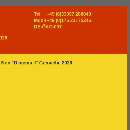
Tel
+49 (0)33397 286040
Mobil
+49 (0)176 23175316
DE-ÖKO-037
026
 Non "Distenta II" Grenache 2020