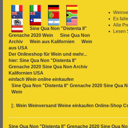
[:.
Carmenère
[:.
Chardonnay
Weinver
[:.
Chasselas
Es fall
[:.
Chenin Blanc
Alle P
Sine Qua Non "Distenta II"
[:.
Chiavennasca
Lesen 
Grenache 2020 Wein
Sine Qua Non
[:.
Cinsault
Archiv
Wein aus Kalifornien
Wein
[:.
Cinsaut
aus USA
[:.
Cortese
Der Onlineshop für
Wein
und mehr...
[:.
Dolcetto
hier: Sine Qua Non "Distenta II"
[:.
Dornfelder
Grenache 2020 Sine Qua Non Archiv
[:.
Gamay
Kalifornien USA
[:.
Garganega
einfach Wein online einkaufen
[:.
Garnacha
Sine Qua Non "Distenta II" Grenache 2020 Sine Qua N
[:.
Gavi
Wein
[:.
Gewürztraminer
[:.
Graciano
[:.
Wein Weinversand Weine einkaufen Online-Shop
Cr
[:.
grauer Burgunder
[:.
Grenache
[:.
Grüner Veltliner
[:.
Gutedel
Sine Qua Non "Distenta II" Grenache 2020 Sine Qua No