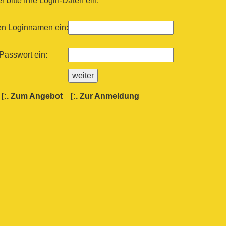
 bitte Ihre Login-Daten ein:
ren Loginnamen ein:
 Passwort ein:
[:.
Zum Angebot
[:.
Zur Anmeldung