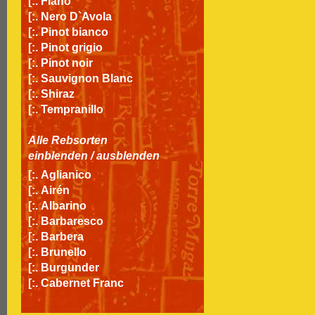
[:.
Fiano
[:.
Nero D`Avola
[:.
Pinot bianco
[:.
Pinot grigio
[:.
Pinot noir
[:.
Sauvignon Blanc
[:.
Shiraz
[:.
Tempranillo
Alle Rebsorten
einblenden
/
ausblenden
[:.
Aglianico
[:.
Airén
[:.
Albarino
[:.
Barbaresco
[:.
Barbera
[:.
Brunello
[:.
Burgunder
[:.
Cabernet Franc
[:.
Cabernet Sauvignon
[:.
Carignan