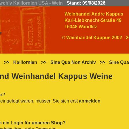
rchiv Kalifornien USA - Wein
Stand: 09/08/2026
Weinhandel Andre Kappus
Karl-Liebknecht-Straße 49
16348 Wandlitz
© Weinhandel Kappus 2002 - 2
>>
Kalifornien
>>
Sine Qua Non Archiv
>>
Sine Qua
nd Weinhandel Kappus Weine
er?
eingelogt waren, müssen Sie sich erst
anmelden
.
n ein Login für unseren Shop?