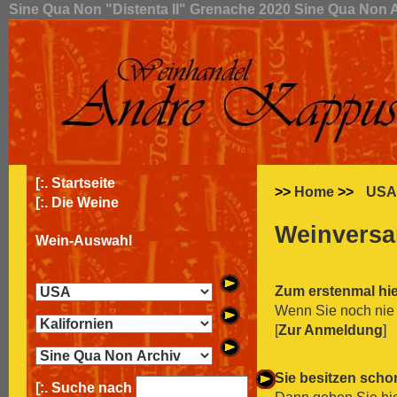
Sine Qua Non "Distenta II" Grenache 2020 Sine Qua Non A
[:.
Startseite
>>
Home
>>
USA
[:.
Die Weine
Weinversa
Wein-Auswahl
Zum erstenmal hi
Wenn Sie noch nie 
[
Zur Anmeldung
]
Sie besitzen scho
[:. Suche nach