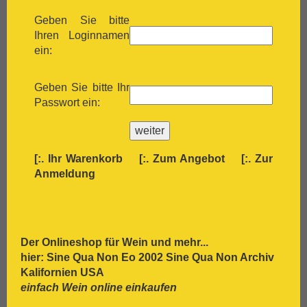
[:.
Grenache
[:.
Grüner Veltliner
Geben Sie bitte
[:.
Gutedel
Ihren Loginnamen
[:.
Huxelrebe
ein:
[:.
Lemberger
[:.
Macabeo
Geben Sie bitte Ihr
[:.
Malbec
Passwort ein:
[:.
Malvasia Bianca
[:.
Marsanne
[:.
Mascato
[:.
Merlot
[:.
Ihr Warenkorb
[:.
Zum Angebot
[:.
Zur
[:.
Meunier
Anmeldung
[:.
Monastrell
[:.
Montepulciano
[:.
Montepulciano d`Abruzzo
[:.
Mourvèdre
Der Onlineshop für
Wein
und mehr...
[:.
Müller-Thurgau
hier: Sine Qua Non Eo 2002 Sine Qua Non Archiv
[:.
Muskat
Kalifornien USA
[:.
Muskateller
einfach Wein online einkaufen
[:.
Nebbiolo
[:.
Negroamaro