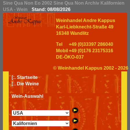
Sine Qua Non Eo 2002 Sine Qua Non Archiv Kalifornien
USA - Wein
Stand: 08/08/2026
Weinhandel Andre Kappus
Karl-Liebknecht-Straße 49
16348 Wandlitz
Tel
+49 (0)33397 286040
Mobil
+49 (0)176 23175316
DE-ÖKO-037
© Weinhandel Kappus 2002 - 2026
[:.
Startseite
[:.
Die Weine
Wein-Auswahl