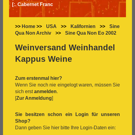
[:.
Cabernet Franc
[:.
Cabernet Sauvignon
[:.
Carignan
[:.
Carmenère
>>
Home
>>
USA
>>
Kalifornien
>>
Sine
[:.
Chardonnay
Qua Non Archiv
>>
Sine Qua Non Eo 2002
[:.
Chasselas
[:.
Chenin Blanc
Weinversand Weinhandel
[:.
Chiavennasca
Kappus Weine
[:.
Cinsault
[:.
Cinsaut
[:.
Cortese
[:.
Dolcetto
Zum erstenmal hier?
[:.
Dornfelder
Wenn Sie noch nie eingelogt waren, müssen Sie
[:.
Gamay
sich erst
anmelden
.
[:.
Garganega
[
Zur Anmeldung
]
[:.
Garnacha
[:.
Gavi
Sie besitzen schon ein Login für unseren
[:.
Gewürztraminer
Shop?
[:.
Graciano
Dann geben Sie hier bitte Ihre Login-Daten ein:
[:.
grauer Burgunder