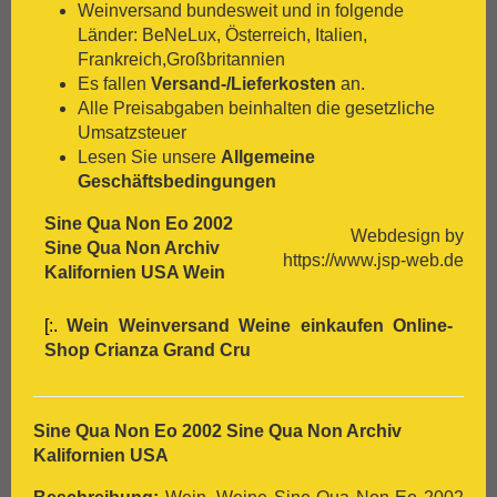
Weinversand bundesweit und in folgende
[:.
Nero D`Avola
Länder: BeNeLux, Österreich, Italien,
[:.
Optima
Frankreich,Großbritannien
[:.
Pedro Ximénez
Es fallen
Versand-/Lieferkosten
an.
[:.
Petit Verdot
Alle Preisabgaben beinhalten die gesetzliche
[:.
Pinot Blanc
Umsatzsteuer
[:.
Pinot Gris
Lesen Sie unsere
Allgemeine
[:.
Pinot Nera
Geschäftsbedingungen
[:.
Pinot Noir
[:.
Pinotage
Sine Qua Non Eo 2002
Webdesign by
[:.
Primitivo
Sine Qua Non Archiv
https://www.jsp-web.de
[:.
Refosco
Kalifornien USA Wein
[:.
Riesling
[:.
Rivaner
[:.
Wein Weinversand Weine einkaufen Online-
[:.
Rote Malvasia
Shop
Crianza
Grand Cru
[:.
Samtrot
[:.
Sancerre
[:.
Sangiovese
Sine Qua Non Eo 2002 Sine Qua Non Archiv
[:.
Sauvignon Blanc
Kalifornien USA
[:.
Scheurebe
[:.
Sémillon