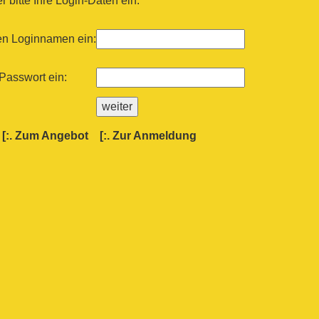
 bitte Ihre Login-Daten ein:
ren Loginnamen ein:
 Passwort ein:
[:.
Zum Angebot
[:.
Zur Anmeldung