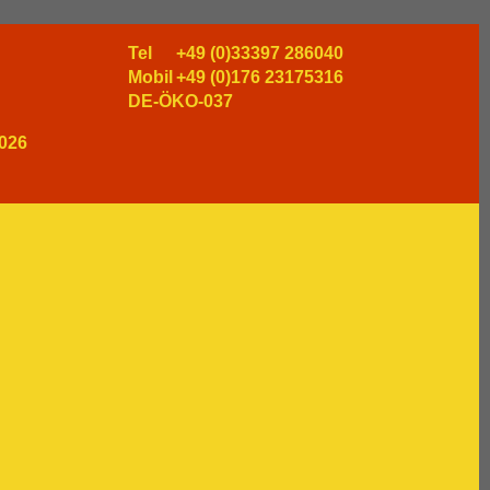
Tel
+49 (0)33397 286040
Mobil
+49 (0)176 23175316
DE-ÖKO-037
026