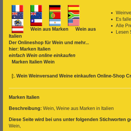
[:.
Carmenère
[:.
Chardonnay
Weinver
[:.
Chasselas
Es fall
[:.
Chenin Blanc
Alle P
Wein aus Marken
Wein aus
[:.
Chiavennasca
Lesen 
Italien
[:.
Cinsault
Der Onlineshop für
Wein
und mehr...
[:.
Cinsaut
hier: Marken Italien
[:.
Cortese
einfach Wein online einkaufen
[:.
Dolcetto
Marken Italien Wein
[:.
Dornfelder
[:.
Gamay
[:.
Wein Weinversand Weine einkaufen Online-Shop
Cr
[:.
Garganega
[:.
Garnacha
[:.
Gavi
[:.
Gewürztraminer
Marken Italien
[:.
Graciano
Beschreibung:
Wein, Weine aus Marken in Italien
[:.
grauer Burgunder
[:.
Grenache
Diese Seite wird bei uns unter folgenden Stichworten g
[:.
Grüner Veltliner
Wein,
[:.
Gutedel