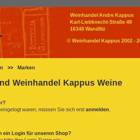
Weinhandel Andre Kappus
Karl-Liebknecht-Straße 49
16348 Wandlitz
© Weinhandel Kappus 2002 - 2
en
>>
Marken
nd Weinhandel Kappus Weine
er?
eingelogt waren, müssen Sie sich erst
anmelden
.
n ein Login für unseren Shop?