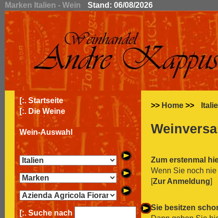
Marken Italien - Wein
Stand: 06/08/2026
[:.
Startseite
>>
Home
>>
Itali
[:.
Die Weine
Weinversa
Wein-Auswahl
Zum erstenmal hi
Wenn Sie noch nie 
[
Zur Anmeldung
]
Sie besitzen scho
[:. Suche nach