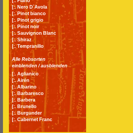
[:.
Fiano
[:.
Nero D`Avola
[:.
Pinot bianco
[:.
Pinot grigio
[:.
Pinot noir
[:.
Sauvignon Blanc
[:.
Shiraz
[:.
Tempranillo
Alle Rebsorten
einblenden
/
ausblenden
[:.
Aglianico
[:.
Airén
[:.
Albarino
[:.
Barbaresco
[:.
Barbera
[:.
Brunello
[:.
Burgunder
[:.
Cabernet Franc
[:.
Cabernet Sauvignon
[:.
Carignan