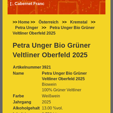
[:.
Cabernet Franc
[:.
Cabernet Sauvignon
[:.
Carignan
[:.
Carmenère
>>
Home
>>
Österreich
>>
Kremstal
>>
[:.
Chardonnay
Petra Unger
>>
Petra Unger Bio Grüner
[:.
Chasselas
Veltliner Oberfeld 2025
[:.
Chenin Blanc
[:.
Chiavennasca
Petra Unger Bio Grüner
[:.
Cinsault
Veltliner Oberfeld 2025
[:.
Cinsaut
[:.
Cortese
[:.
Dolcetto
Artikelnummer
3921
[:.
Dornfelder
Name
Petra Unger Bio Grüner
[:.
Gamay
Veltliner Oberfeld 2025
[:.
Garganega
Biowein
[:.
Garnacha
100% Grüner Veltliner
[:.
Gavi
Farbe
Weißwein
[:.
Gewürztraminer
Jahrgang
2025
[:.
Graciano
Alkoholgehalt
13.00 %vol.
[:.
grauer Burgunder