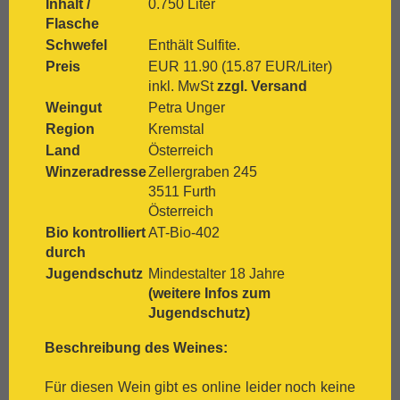
Inhalt /
0.750 Liter
[:.
Grenache
Flasche
[:.
Grüner Veltliner
Schwefel
Enthält Sulfite.
[:.
Gutedel
[:.
Huxelrebe
Preis
EUR 11.90 (15.87 EUR/Liter)
[:.
Lemberger
inkl. MwSt
zzgl. Versand
[:.
Macabeo
Weingut
Petra Unger
[:.
Malbec
Region
Kremstal
[:.
Malvasia Bianca
Land
Österreich
[:.
Marsanne
Winzeradresse
Zellergraben 245
[:.
Mascato
3511 Furth
[:.
Merlot
Österreich
[:.
Meunier
Bio kontrolliert
AT-Bio-402
[:.
Monastrell
durch
[:.
Montepulciano
Jugendschutz
Mindestalter 18 Jahre
[:.
Montepulciano d`Abruzzo
(weitere Infos zum
[:.
Mourvèdre
Jugendschutz)
[:.
Müller-Thurgau
[:.
Muskat
Beschreibung des Weines:
[:.
Muskateller
[:.
Nebbiolo
Für diesen Wein gibt es online leider noch keine
[:.
Negroamaro