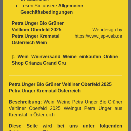
[:.
Shiraz
Lesen Sie unsere
Allgemeine
[:.
Silvaner
Geschäftsbedingungen
[:.
Spätburgunder
[:.
Syrah
Petra Unger Bio Grüner
[:.
Tempranillo
Veltliner Oberfeld 2025
Webdesign by
[:.
Traminer
Petra Unger Kremstal
https://www.jsp-web.de
[:.
Trebbiano
Österreich Wein
[:.
Trepat
[:.
Trollinger
[:.
Wein Weinversand Weine einkaufen Online-
[:.
Verdejo
Shop
Crianza
Grand Cru
[:.
Verdicchio
[:.
Vermentino
[:.
Vernaccia
Petra Unger Bio Grüner Veltliner Oberfeld 2025
[:.
Vieux Carignan
Petra Unger Kremstal Österreich
[:.
Viognier
[:.
Viura
Beschreibung:
Wein, Weine Petra Unger Bio Grüner
[:.
Weißburgunder
Veltliner Oberfeld 2025 Weingut Petra Unger aus
[:.
weißer Burgunder
Kremstal in Österreich
[:.
Xarelo
Diese Seite wird bei uns unter folgenden
[:.
Zinfandel