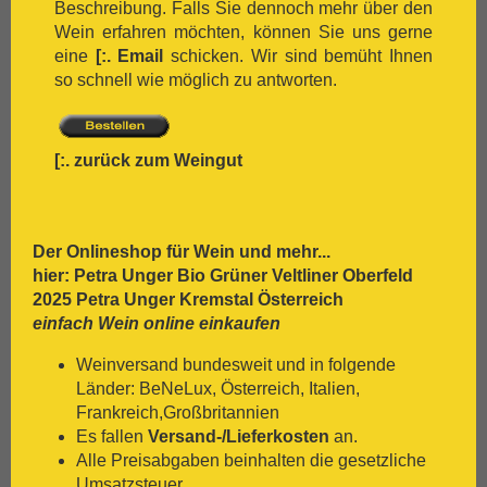
Beschreibung. Falls Sie dennoch mehr über den
[:.
Nero D`Avola
Wein erfahren möchten, können Sie uns gerne
[:.
Optima
eine
[:.
Email
schicken. Wir sind bemüht Ihnen
[:.
Pedro Ximénez
so schnell wie möglich zu antworten.
[:.
Petit Verdot
[:.
Pinot Blanc
[:.
Pinot Gris
[:.
zurück zum Weingut
[:.
Pinot Nera
[:.
Pinot Noir
[:.
Pinotage
[:.
Primitivo
Der Onlineshop für
Wein
und mehr...
[:.
Refosco
hier: Petra Unger Bio Grüner Veltliner Oberfeld
[:.
Riesling
2025 Petra Unger Kremstal Österreich
[:.
Rivaner
einfach Wein online einkaufen
[:.
Rote Malvasia
[:.
Samtrot
Weinversand bundesweit und in folgende
[:.
Sancerre
Länder: BeNeLux, Österreich, Italien,
[:.
Sangiovese
Frankreich,Großbritannien
[:.
Sauvignon Blanc
Es fallen
Versand-/Lieferkosten
an.
[:.
Scheurebe
Alle Preisabgaben beinhalten die gesetzliche
[:.
Sémillon
Umsatzsteuer