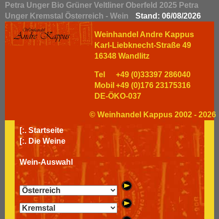
Petra Unger Bio Grüner Veltliner Oberfeld 2025 Petra
Unger Kremstal Österreich - Wein
Stand: 06/08/2026
Weinhandel Andre Kappus
Karl-Liebknecht-Straße 49
16348 Wandlitz
Tel
+49 (0)33397 286040
Mobil
+49 (0)176 23175316
DE-ÖKO-037
© Weinhandel Kappus 2002 - 2026
[:.
Startseite
[:.
Die Weine
Wein-Auswahl