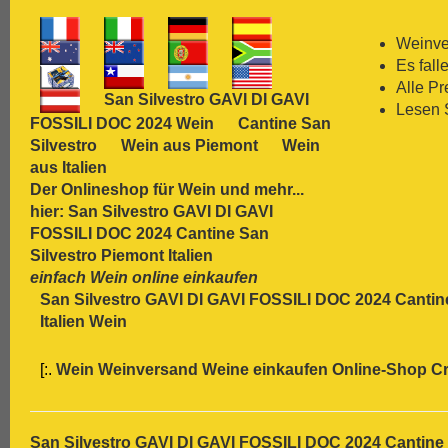
[:.
Carmenère
[:.
Chardonnay
Weinver
[:.
Chasselas
Es fall
[:.
Chenin Blanc
Alle P
San Silvestro GAVI DI GAVI
[:.
Chiavennasca
Lesen 
FOSSILI DOC 2024 Wein
Cantine San
[:.
Cinsault
Silvestro
Wein aus Piemont
Wein
[:.
Cinsaut
aus Italien
[:.
Cortese
Der Onlineshop für
Wein
und mehr...
[:.
Dolcetto
hier: San Silvestro GAVI DI GAVI
[:.
Dornfelder
FOSSILI DOC 2024 Cantine San
[:.
Gamay
Silvestro Piemont Italien
[:.
Garganega
einfach Wein online einkaufen
[:.
Garnacha
San Silvestro GAVI DI GAVI FOSSILI DOC 2024 Cantin
[:.
Gavi
Italien Wein
[:.
Gewürztraminer
[:.
Graciano
[:.
Wein Weinversand Weine einkaufen Online-Shop
Cr
[:.
grauer Burgunder
[:.
Grenache
[:.
Grüner Veltliner
[:.
Gutedel
San Silvestro GAVI DI GAVI FOSSILI DOC 2024 Cantine S