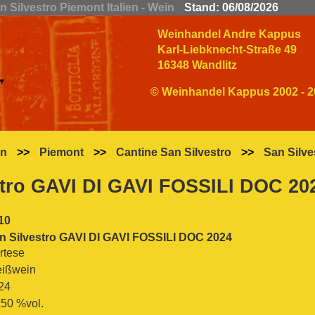
 Silvestro Piemont Italien - Wein
Stand: 06/08/2026
Weinhandel Andre Kappus
Karl-Liebknecht-Straße 49
16348 Wandlitz
© Weinhandel Kappus 2002 - 2
en
>>
Piemont
>>
Cantine San Silvestro
>>
San Silv
stro GAVI DI GAVI FOSSILI DOC 20
10
n Silvestro GAVI DI GAVI FOSSILI DOC 2024
rtese
ißwein
24
.50 %vol.