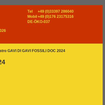
Tel
+49 (0)33397 286040
Mobil
+49 (0)176 23175316
DE-ÖKO-037
026
estro GAVI DI GAVI FOSSILI DOC 2024
24