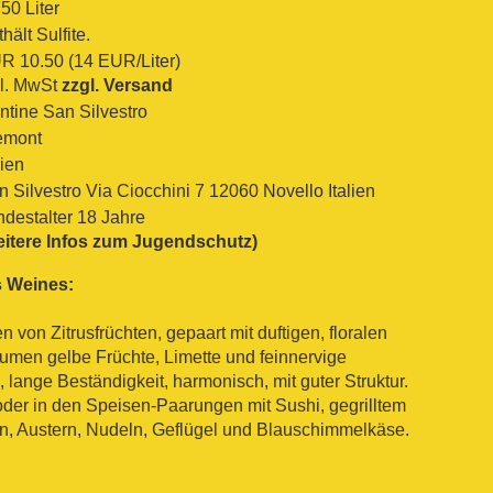
50 Liter
hält Sulfite.
R 10.50 (14 EUR/Liter)
kl. MwSt
zzgl. Versand
ntine San Silvestro
emont
lien
n Silvestro Via Ciocchini 7 12060 Novello Italien
ndestalter 18 Jahre
eitere Infos zum Jugendschutz)
 Weines:
von Zitrusfrüchten, gepaart mit duftigen, floralen
men gelbe Früchte, Limette und feinnervige
 lange Beständigkeit, harmonisch, mit guter Struktur.
f oder in den Speisen-Paarungen mit Sushi, gegrilltem
en, Austern, Nudeln, Geflügel und Blauschimmelkäse.