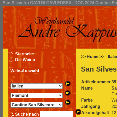
San Silvestro GAVI DI GAVI FOSSILI DOC 2024 Cantine San
[:.
Startseite
>>
Home
>>
Itali
[:.
Die Weine
San Silve
Wein-Auswahl
Artikelnummer
39
Name
Sa
Co
Farbe
We
Jahrgang
20
Alkoholgehalt
12
[:. Suche nach