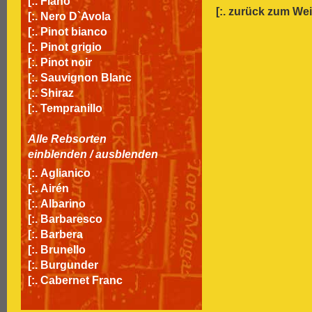
[:.
Fiano
[:.
zurück zum We
[:.
Nero D`Avola
[:.
Pinot bianco
[:.
Pinot grigio
[:.
Pinot noir
[:.
Sauvignon Blanc
[:.
Shiraz
[:.
Tempranillo
Alle Rebsorten
einblenden
/
ausblenden
[:.
Aglianico
[:.
Airén
[:.
Albarino
[:.
Barbaresco
[:.
Barbera
[:.
Brunello
[:.
Burgunder
[:.
Cabernet Franc
[:.
Cabernet Sauvignon
[:.
Carignan