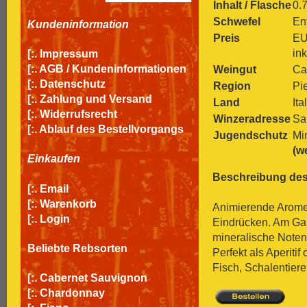
Inhalt / Flasche
0.7
Schwefel
Ent
Kundeninformation
Preis
EU
in
[:.
Impressum
[:.
AGB / Kundeninformationen
Weingut
Ca
[:.
Datenschutz
Region
Pi
[:.
Zahlung und Versand
Land
Ita
[:.
Widerrufsrecht
Winzeradresse
Sa
[:.
Ablauf des Bestellvorgangs
Jugendschutz
Mi
(w
Einkaufen
Beschreibung des
[:.
Email
[:.
Warenkorb
Animierende Aromen 
[:.
Login
Eindrücken. Am Gau
mineralische Noten,
Beliebte Rebsorten
Perfekt als Aperiti
Fisch, Schalentier
[:.
Cabernet Sauvignon
[:.
Chardonnay