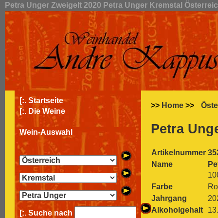
Petra Unger Zweigelt 2020 Petra Unger Kremstal Österrei
[:.
Startseite
>>
Home
>>
Öste
[:.
Die Weine
Petra Unge
Wein-Auswahl
Artikelnummer
35
Name
Pe
10
Farbe
Ro
Jahrgang
20
Alkoholgehalt
13
[:. Suche nach