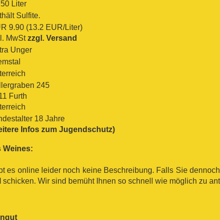
50 Liter
hält Sulfite.
R 9.90 (13.2 EUR/Liter)
kl. MwSt
zzgl. Versand
tra Unger
emstal
terreich
llergraben 245
11 Furth
terreich
ndestalter 18 Jahre
eitere Infos zum Jugendschutz)
 Weines:
bt es online leider noch keine Beschreibung. Falls Sie denno
l
schicken. Wir sind bemüht Ihnen so schnell wie möglich zu an
ingut