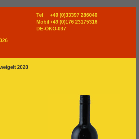
Tel
+49 (0)33397 286040
Mobil
+49 (0)176 23175316
DE-ÖKO-037
026
weigelt 2020