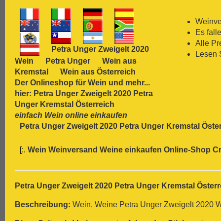
[:.
Carmenère
[:.
Chardonnay
Weinver
[:.
Chasselas
Es fall
[:.
Chenin Blanc
Alle P
Petra Unger Zweigelt 2020
[:.
Chiavennasca
Lesen 
Wein
Petra Unger
Wein aus
[:.
Cinsault
Kremstal
Wein aus Österreich
[:.
Cinsaut
Der Onlineshop für
Wein
und mehr...
[:.
Cortese
hier: Petra Unger Zweigelt 2020 Petra
[:.
Dolcetto
Unger Kremstal Österreich
[:.
Dornfelder
einfach Wein online einkaufen
[:.
Gamay
Petra Unger Zweigelt 2020 Petra Unger Kremstal Öste
[:.
Garganega
[:.
Garnacha
[:.
Wein Weinversand Weine einkaufen Online-Shop
Cr
[:.
Gavi
[:.
Gewürztraminer
[:.
Graciano
[:.
grauer Burgunder
Petra Unger Zweigelt 2020 Petra Unger Kremstal Österr
[:.
Grenache
Beschreibung:
Wein, Weine Petra Unger Zweigelt 2020 We
[:.
Grüner Veltliner
[:.
Gutedel