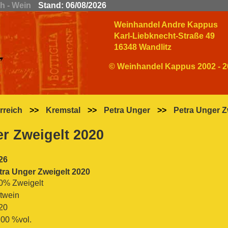
ch - Wein
Stand: 06/08/2026
Weinhandel Andre Kappus
Karl-Liebknecht-Straße 49
16348 Wandlitz
© Weinhandel Kappus 2002 - 2
rreich
>>
Kremstal
>>
Petra Unger
>>
Petra Unger Z
r Zweigelt 2020
26
tra Unger Zweigelt 2020
0% Zweigelt
twein
20
.00 %vol.