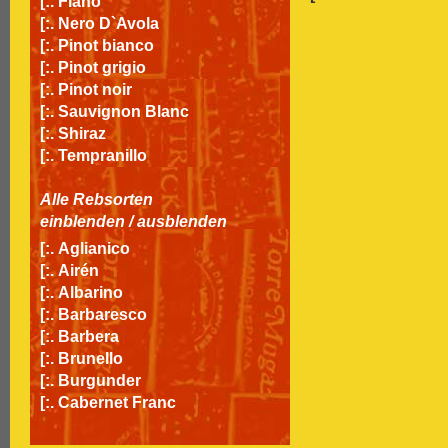
[:.
Fiano
[:.
Nero D`Avola
[:.
Pinot bianco
[:.
Pinot grigio
[:.
Pinot noir
[:.
Sauvignon Blanc
[:.
Shiraz
[:.
Tempranillo
Alle Rebsorten
einblenden
/
ausblenden
[:.
Aglianico
[:.
Airén
[:.
Albarino
[:.
Barbaresco
[:.
Barbera
[:.
Brunello
[:.
Burgunder
[:.
Cabernet Franc
[:.
Cabernet Sauvignon
[:.
Carignan