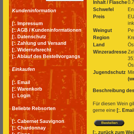
Inhalt / Flasche
0.7
Schwefel
Ent
Kundeninformation
Preis
EU
in
[:.
Impressum
[:.
AGB / Kundeninformationen
Weingut
Pe
[:.
Datenschutz
Region
Kr
[:.
Zahlung und Versand
Land
Ös
[:.
Widerrufsrecht
Winzeradresse
Ze
[:.
Ablauf des Bestellvorgangs
35
Ös
Einkaufen
Jugendschutz
Mi
(w
[:.
Email
[:.
Warenkorb
Beschreibung des
[:.
Login
Für diesen Wein gi
Beliebte Rebsorten
gerne eine
[:.
Emai
[:.
Cabernet Sauvignon
[:.
Chardonnay
[:.
zurück zum We