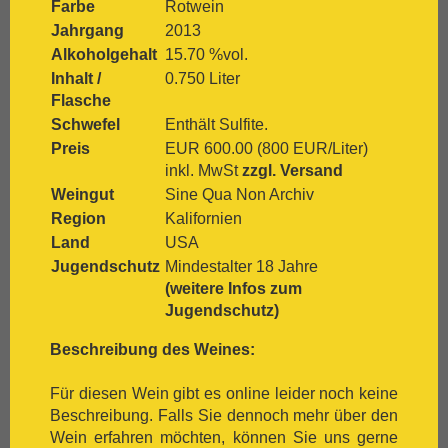
Farbe
Rotwein
[:.
Grenache
[:.
Grüner Veltliner
Jahrgang
2013
[:.
Gutedel
Alkoholgehalt
15.70 %vol.
[:.
Huxelrebe
Inhalt /
0.750 Liter
[:.
Lemberger
Flasche
[:.
Macabeo
Schwefel
Enthält Sulfite.
[:.
Malbec
Preis
EUR 600.00 (800 EUR/Liter)
[:.
Malvasia Bianca
inkl. MwSt
zzgl. Versand
[:.
Marsanne
Weingut
Sine Qua Non Archiv
[:.
Mascato
Region
Kalifornien
[:.
Merlot
Land
USA
[:.
Meunier
Jugendschutz
Mindestalter 18 Jahre
[:.
Monastrell
(weitere Infos zum
[:.
Montepulciano
Jugendschutz)
[:.
Montepulciano d`Abruzzo
[:.
Mourvèdre
Beschreibung des Weines:
[:.
Müller-Thurgau
[:.
Muskat
Für diesen Wein gibt es online leider noch keine
[:.
Muskateller
Beschreibung. Falls Sie dennoch mehr über den
[:.
Nebbiolo
Wein erfahren möchten, können Sie uns gerne
[:.
Negroamaro