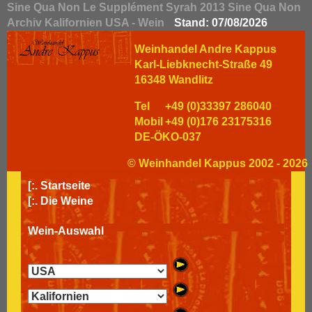
Sine Qua Non Le Supplément Syrah 2013 Sine Qua Non
Archiv Kalifornien USA - Wein
Stand: 07/08/2026
Weinhandel Andre Kappus
Karl-Liebknecht-Straße 49
16348 Wandlitz
Tel
+49 (0)33397 286040
Mobil
+49 (0)176 23175316
DE-ÖKO-037
© Weinhandel Kappus 2002 - 2026
[:.
Startseite
[:.
Die Weine
Wein-Auswahl