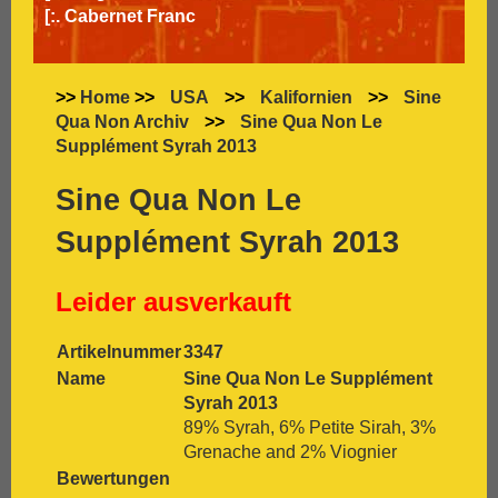
[:.
Cabernet Franc
[:.
Cabernet Sauvignon
[:.
Carignan
[:.
Carmenère
>>
Home
>>
USA
>>
Kalifornien
>>
Sine
[:.
Chardonnay
Qua Non Archiv
>>
Sine Qua Non Le
[:.
Chasselas
Supplément Syrah 2013
[:.
Chenin Blanc
[:.
Chiavennasca
Sine Qua Non Le
[:.
Cinsault
Supplément Syrah 2013
[:.
Cinsaut
[:.
Cortese
[:.
Dolcetto
Leider ausverkauft
[:.
Dornfelder
[:.
Gamay
Artikelnummer
3347
[:.
Garganega
Name
Sine Qua Non Le Supplément
[:.
Garnacha
Syrah 2013
[:.
Gavi
89% Syrah, 6% Petite Sirah, 3%
[:.
Gewürztraminer
Grenache and 2% Viognier
[:.
Graciano
Bewertungen
[:.
grauer Burgunder