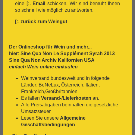
eine
[:.
Email
schicken. Wir sind bemüht Ihnen
[:.
Nero D`Avola
so schnell wie möglich zu antworten.
[:.
Optima
[:.
Pedro Ximénez
[:.
zurück zum Weingut
[:.
Petit Verdot
[:.
Pinot Blanc
[:.
Pinot Gris
[:.
Pinot Nera
Der Onlineshop für
Wein
und mehr...
[:.
Pinot Noir
hier: Sine Qua Non Le Supplément Syrah 2013
[:.
Pinotage
Sine Qua Non Archiv Kalifornien USA
[:.
Primitivo
einfach Wein online einkaufen
[:.
Refosco
Weinversand bundesweit und in folgende
[:.
Riesling
Länder: BeNeLux, Österreich, Italien,
[:.
Rivaner
Frankreich,Großbritannien
[:.
Rote Malvasia
Es fallen
Versand-/Lieferkosten
an.
[:.
Samtrot
Alle Preisabgaben beinhalten die gesetzliche
[:.
Sancerre
Umsatzsteuer
[:.
Sangiovese
Lesen Sie unsere
Allgemeine
[:.
Sauvignon Blanc
Geschäftsbedingungen
[:.
Scheurebe
[:.
Sémillon