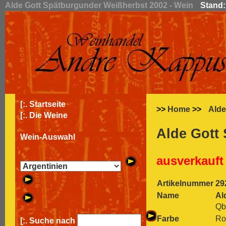
Alde Gott Spätburgunder Weißherbst 2002 - Wein
Stand:
[:.
Startseite
>>
Home
>>
Alde
[:.
Die Weine
Alde Gott
Wein-Auswahl
ausverkauft
Artikelnummer
29
Name
Al
Qb
Farbe
Ro
[:. Suche nach