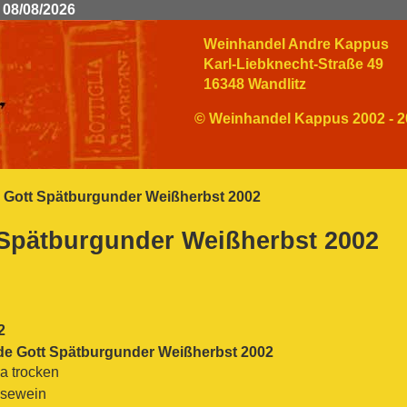
 08/08/2026
Weinhandel Andre Kappus
Karl-Liebknecht-Straße 49
16348 Wandlitz
© Weinhandel Kappus 2002 - 2
 Gott Spätburgunder Weißherbst 2002
 Spätburgunder Weißherbst 2002
2
de Gott Spätburgunder Weißherbst 2002
a trocken
sewein