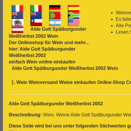
[:.
Carmenère
[:.
Chardonnay
Weinver
[:.
Chasselas
Es fall
[:.
Chenin Blanc
Alle P
Alde Gott Spätburgunder
[:.
Chiavennasca
Lesen 
Weißherbst 2002 Wein
[:.
Cinsault
Der Onlineshop für
Wein
und mehr...
[:.
Cinsaut
hier: Alde Gott Spätburgunder
[:.
Cortese
Weißherbst 2002
[:.
Dolcetto
einfach Wein online einkaufen
[:.
Dornfelder
Alde Gott Spätburgunder Weißherbst 2002 Wein
[:.
Gamay
[:.
Garganega
[:.
Wein Weinversand Weine einkaufen Online-Shop
Cr
[:.
Garnacha
[:.
Gavi
[:.
Gewürztraminer
[:.
Graciano
Alde Gott Spätburgunder Weißherbst 2002
[:.
grauer Burgunder
Beschreibung:
Wein, Weine Alde Gott Spätburgunder Wei
[:.
Grenache
[:.
Grüner Veltliner
Diese Seite wird bei uns unter folgenden Stichworten g
[:.
Gutedel