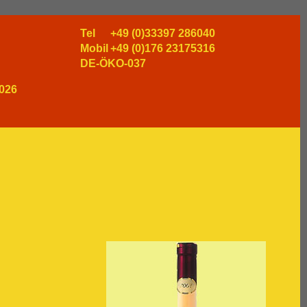
Tel
+49 (0)33397 286040
Mobil
+49 (0)176 23175316
DE-ÖKO-037
026