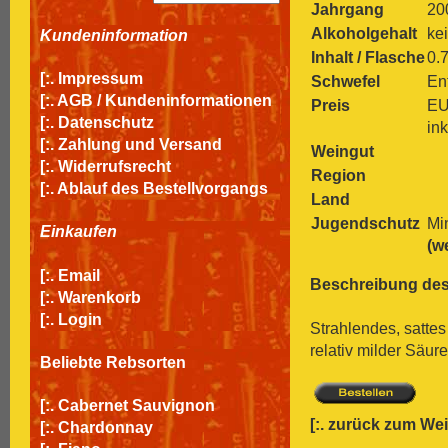
Jahrgang
20
Alkoholgehalt
ke
Kundeninformation
Inhalt / Flasche
0.7
[:.
Impressum
Schwefel
Ent
[:.
AGB / Kundeninformationen
Preis
EU
[:.
Datenschutz
in
[:.
Zahlung und Versand
Weingut
[:.
Widerrufsrecht
Region
[:.
Ablauf des Bestellvorgangs
Land
Jugendschutz
Mi
Einkaufen
(w
[:.
Email
Beschreibung des
[:.
Warenkorb
[:.
Login
Strahlendes, satte
relativ milder Säur
Beliebte Rebsorten
[:.
Cabernet Sauvignon
[:.
zurück zum We
[:.
Chardonnay