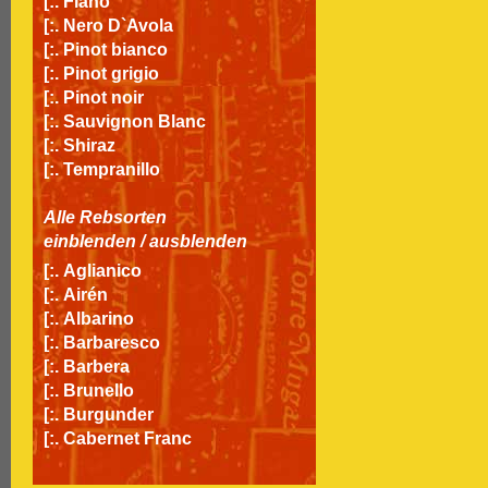
[:.
Fiano
[:.
Nero D`Avola
[:.
Pinot bianco
[:.
Pinot grigio
[:.
Pinot noir
[:.
Sauvignon Blanc
[:.
Shiraz
[:.
Tempranillo
Alle Rebsorten
einblenden
/
ausblenden
[:.
Aglianico
[:.
Airén
[:.
Albarino
[:.
Barbaresco
[:.
Barbera
[:.
Brunello
[:.
Burgunder
[:.
Cabernet Franc
[:.
Cabernet Sauvignon
[:.
Carignan