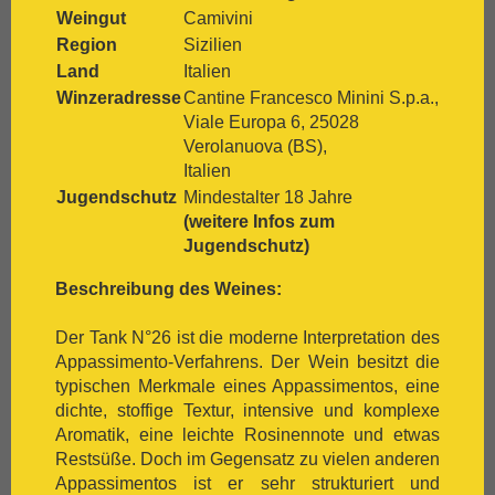
Weingut
Camivini
[:.
Nero D`Avola
Region
Sizilien
[:.
Optima
Land
Italien
[:.
Pedro Ximénez
[:.
Petit Verdot
Winzeradresse
Cantine Francesco Minini S.p.a.,
[:.
Pinot Blanc
Viale Europa 6, 25028
[:.
Pinot Gris
Verolanuova (BS),
[:.
Pinot Nera
Italien
[:.
Pinot Noir
Jugendschutz
Mindestalter 18 Jahre
[:.
Pinotage
(weitere Infos zum
[:.
Primitivo
Jugendschutz)
[:.
Refosco
Beschreibung des Weines:
[:.
Riesling
[:.
Rivaner
Der Tank N°26 ist die moderne Interpretation des
[:.
Rote Malvasia
Appassimento-Verfahrens. Der Wein besitzt die
[:.
Samtrot
typischen Merkmale eines Appassimentos, eine
[:.
Sancerre
dichte, stoffige Textur, intensive und komplexe
[:.
Sangiovese
Aromatik, eine leichte Rosinennote und etwas
[:.
Sauvignon Blanc
Restsüße. Doch im Gegensatz zu vielen anderen
[:.
Scheurebe
Appassimentos ist er sehr strukturiert und
[:.
Sémillon