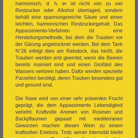
harmonisch, d. h. er ist nicht von zu viel
[:.
Shiraz
Restzucker oder Alkohol überlagert, sondern
[:.
Silvaner
behält eine spannungsreiche Säure und einen
[:.
Spätburgunder
leichten, harmonischen Restzuckergehalt. Das
[:.
Syrah
Appassimento-Verfahren ist eine
[:.
Tempranillo
Herstellungsmethode, bei dem die Trauben vor
[:.
Traminer
der Gärung angetrocknet werden. Bei dem Tank
[:.
Trebbiano
N°26 erfolgt dies am Rebstock, das heißt, die
[:.
Trepat
Trauben werden erst geerntet, wenn die Beeren
[:.
Trollinger
bereits rosiniert sind und einen Großteil des
[:.
Verdejo
Wassers verloren haben. Dafür werden spezielle
[:.
Verdicchio
Parzellen benötigt, deren Trauben besonders gut
[:.
Vermentino
und gesund sind.
[:.
Vernaccia
[:.
Vieux Carignan
Die Nase wird von einer sehr präsenten Frucht
[:.
Viognier
geprägt, die dem Appassimento Lebendigkeit
[:.
Viura
verleiht. Kraftvolle Aromen von Rosinen und
[:.
Weißburgunder
Backpflaumen gepaart mit mediterranen
[:.
weißer Burgunder
Gewürzen machen diesen Wein zu einem
[:.
Xarelo
kraftvollen Erlebnis. Trotz seiner Intensität bleibt
[:.
Zinfandel