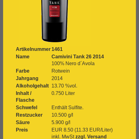
[:.
Grenache
[:.
Grüner Veltliner
[:.
Gutedel
[:.
Huxelrebe
[:.
Lemberger
[:.
Macabeo
[:.
Malbec
Artikelnummer
1461
[:.
Malvasia Bianca
Name
Camivini Tank 26 2014
[:.
Marsanne
100% Nero d´Avola
[:.
Mascato
[:.
Merlot
Farbe
Rotwein
[:.
Meunier
Jahrgang
2014
[:.
Monastrell
Alkoholgehalt
13.70 %vol.
[:.
Montepulciano
Inhalt /
0.750 Liter
[:.
Montepulciano d`Abruzzo
Flasche
[:.
Mourvèdre
Schwefel
Enthält Sulfite.
[:.
Müller-Thurgau
Restzucker
10.500 g/l
[:.
Muskat
Säure
5.900 g/l
[:.
Muskateller
Preis
EUR 8.50 (11.33 EUR/Liter)
[:.
Nebbiolo
inkl. MwSt
zzgl. Versand
[:.
Negroamaro