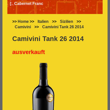
[:.
Cabernet Franc
[:.
Cabernet Sauvignon
[:.
Carignan
[:.
Carmenère
>>
Home
>>
Italien
>>
Sizilien
>>
[:.
Chardonnay
Camivini
>>
Camivini Tank 26 2014
[:.
Chasselas
[:.
Chenin Blanc
Camivini Tank 26 2014
[:.
Chiavennasca
[:.
Cinsault
ausverkauft
[:.
Cinsaut
[:.
Cortese
[:.
Dolcetto
[:.
Dornfelder
[:.
Gamay
[:.
Garganega
[:.
Garnacha
[:.
Gavi
[:.
Gewürztraminer
[:.
Graciano
[:.
grauer Burgunder