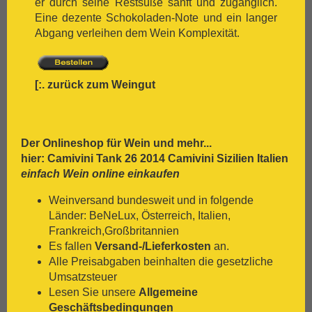
er durch seine Restsüße sanft und zugänglich.
[:.
Zweigelt
Eine dezente Schokoladen-Note und ein langer
Abgang verleihen dem Wein Komplexität.
[:.
zurück zum Weingut
Der Onlineshop für
Wein
und mehr...
hier: Camivini Tank 26 2014 Camivini Sizilien Italien
einfach Wein online einkaufen
Weinversand bundesweit und in folgende
Länder: BeNeLux, Österreich, Italien,
Frankreich,Großbritannien
Es fallen
Versand-/Lieferkosten
an.
Alle Preisabgaben beinhalten die gesetzliche
Umsatzsteuer
Lesen Sie unsere
Allgemeine
Geschäftsbedingungen