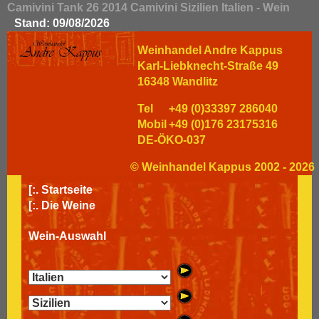
Camivini Tank 26 2014 Camivini Sizilien Italien - Wein
Stand: 09/08/2026
Weinhandel Andre Kappus
Karl-Liebknecht-Straße 49
16348 Wandlitz
Tel
+49 (0)33397 286040
Mobil
+49 (0)176 23175316
DE-ÖKO-037
© Weinhandel Kappus 2002 - 2026
[:.
Startseite
[:.
Die Weine
Wein-Auswahl