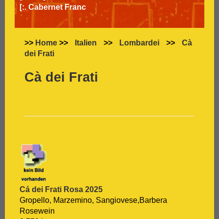
[:.
Cabernet Franc
[:.
Cabernet Sauvignon
[:.
Carignan
[:.
Carmenère
>>
Home
>>
Italien
>>
Lombardei
>>
Cà
[:.
Chardonnay
dei Frati
[:.
Chasselas
[:.
Chenin Blanc
Cà dei Frati
[:.
Chiavennasca
[:.
Cinsault
[:.
Cinsaut
[:.
Cortese
[:.
Dolcetto
[:.
Dornfelder
[:.
Gamay
[:.
Garganega
[:.
Garnacha
[:.
Gavi
Cá dei Frati Rosa 2025
[:.
Gewürztraminer
Gropello, Marzemino, Sangiovese,Barbera
[:.
Graciano
Rosewein
[:.
grauer Burgunder