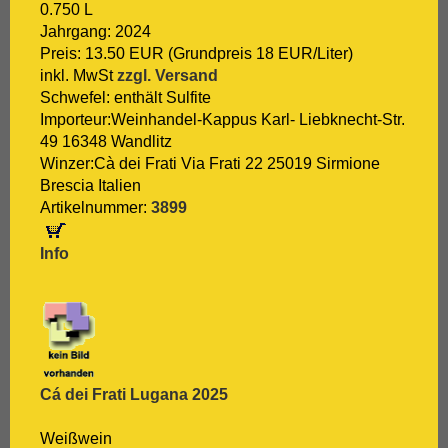
0.750 L
[:.
Shiraz
Jahrgang: 2024
[:.
Silvaner
Preis: 13.50 EUR (Grundpreis 18 EUR/Liter)
[:.
Spätburgunder
inkl. MwSt
zzgl. Versand
[:.
Syrah
Schwefel: enthält Sulfite
[:.
Tempranillo
Importeur:Weinhandel-Kappus Karl- Liebknecht-Str.
[:.
Traminer
49 16348 Wandlitz
[:.
Trebbiano
Winzer:Cà dei Frati Via Frati 22 25019 Sirmione
[:.
Trepat
Brescia Italien
[:.
Trollinger
Artikelnummer:
3899
[:.
Verdejo
[:.
Verdicchio
Info
[:.
Vermentino
[:.
Vernaccia
[:.
Vieux Carignan
[:.
Viognier
[:.
Viura
[:.
Weißburgunder
[:.
weißer Burgunder
Cá dei Frati Lugana 2025
[:.
Xarelo
[:.
Zinfandel
Weißwein