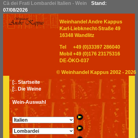
Cà dei Frati Lombardei Italien - Wein
Stand:
07/08/2026
Weinhandel Andre Kappus
Karl-Liebknecht-Straße 49
16348 Wandlitz
Tel
+49 (0)33397 286040
Mobil
+49 (0)176 23175316
DE-ÖKO-037
© Weinhandel Kappus 2002 - 2026
[:.
Startseite
[:.
Die Weine
Wein-Auswahl