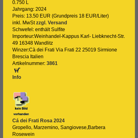
0.750 L
[:.
Nero D`Avola
Jahrgang: 2024
[:.
Optima
Preis: 13.50 EUR (Grundpreis 18 EUR/Liter)
[:.
Pedro Ximénez
inkl. MwSt
zzgl. Versand
[:.
Petit Verdot
Schwefel: enthält Sulfite
[:.
Pinot Blanc
Importeur:Weinhandel-Kappus Karl- Liebknecht-Str.
[:.
Pinot Gris
49 16348 Wandlitz
[:.
Pinot Nera
Winzer:Cà dei Frati Via Frati 22 25019 Sirmione
[:.
Pinot Noir
Brescia Italien
[:.
Pinotage
Artikelnummer:
3861
[:.
Primitivo
[:.
Refosco
Info
[:.
Riesling
[:.
Rivaner
[:.
Rote Malvasia
[:.
Samtrot
[:.
Sancerre
[:.
Sangiovese
Cá dei Frati Rosa 2024
[:.
Sauvignon Blanc
Gropello, Marzemino, Sangiovese,Barbera
[:.
Scheurebe
Rosewein
[:.
Sémillon