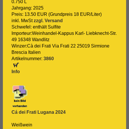
0.750 L
[:.
Grenache
Jahrgang: 2025
[:.
Grüner Veltliner
Preis: 13.50 EUR (Grundpreis 18 EUR/Liter)
[:.
Gutedel
inkl. MwSt
zzgl. Versand
[:.
Huxelrebe
Schwefel: enthält Sulfite
[:.
Lemberger
Importeur:Weinhandel-Kappus Karl- Liebknecht-Str.
[:.
Macabeo
49 16348 Wandlitz
[:.
Malbec
Winzer:Cà dei Frati Via Frati 22 25019 Sirmione
[:.
Malvasia Bianca
Brescia Italien
[:.
Marsanne
Artikelnummer:
3860
[:.
Mascato
[:.
Merlot
Info
[:.
Meunier
[:.
Monastrell
[:.
Montepulciano
[:.
Montepulciano d`Abruzzo
[:.
Mourvèdre
[:.
Müller-Thurgau
[:.
Muskat
Cá dei Frati Lugana 2024
[:.
Muskateller
[:.
Nebbiolo
Weißwein
[:.
Negroamaro