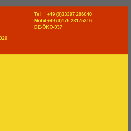
Tel
+49 (0)33397 286040
Mobil
+49 (0)176 23175316
DE-ÖKO-037
026