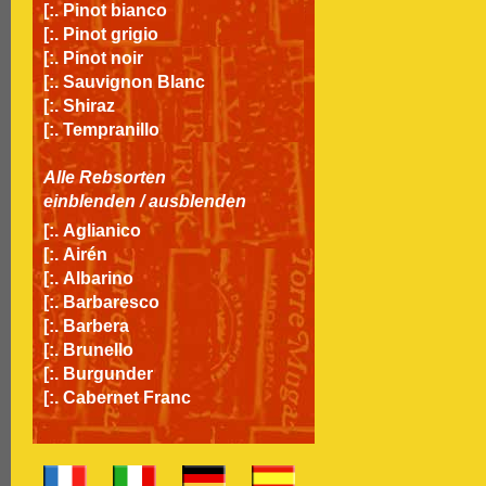
[:.
Pinot bianco
[:.
Pinot grigio
[:.
Pinot noir
[:.
Sauvignon Blanc
[:.
Shiraz
[:.
Tempranillo
Alle Rebsorten
einblenden
/
ausblenden
[:.
Aglianico
[:.
Airén
[:.
Albarino
[:.
Barbaresco
[:.
Barbera
[:.
Brunello
[:.
Burgunder
[:.
Cabernet Franc
[:.
Cabernet Sauvignon
[:.
Carignan
[:.
Carmenère