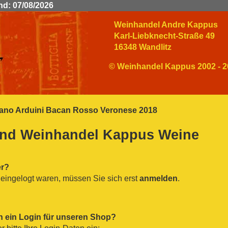
nd: 07/08/2026
Weinhandel Andre Kappus
Karl-Liebknecht-Straße 49
16348 Wandlitz
© Weinhandel Kappus 2002 - 2
ano Arduini Bacan Rosso Veronese 2018
nd Weinhandel Kappus Weine
er?
eingelogt waren, müssen Sie sich erst
anmelden
.
n ein Login für unseren Shop?