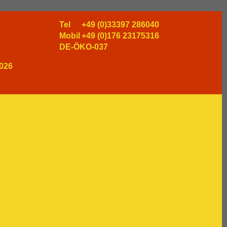
Tel
+49 (0)33397 286040
Mobil
+49 (0)176 23175316
DE-ÖKO-037
026