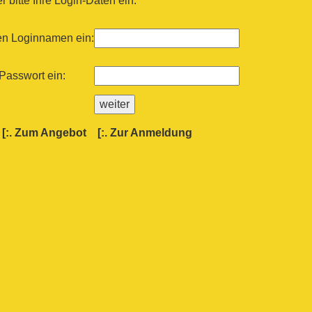
 bitte Ihre Login-Daten ein:
ren Loginnamen ein:
 Passwort ein:
[:.
Zum Angebot
[:.
Zur Anmeldung