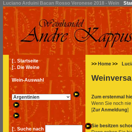
Luciano Arduini Bacan Rosso Veronese 2018 - Wein
Sta
[:.
Startseite
>>
Home
>>
Luci
[:.
Die Weine
Weinversa
Wein-Auswahl
Zum erstenmal hi
Wenn Sie noch nie 
[
Zur Anmeldung
]
Sie besitzen scho
[:. Suche nach