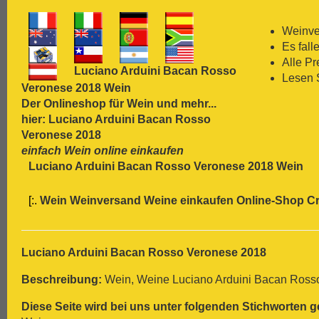
[:.
Carmenère
[:.
Chardonnay
Weinver
[:.
Chasselas
Es fall
[:.
Chenin Blanc
Alle P
Luciano Arduini Bacan Rosso
[:.
Chiavennasca
Lesen 
Veronese 2018 Wein
[:.
Cinsault
Der Onlineshop für
Wein
und mehr...
[:.
Cinsaut
hier: Luciano Arduini Bacan Rosso
[:.
Cortese
Veronese 2018
[:.
Dolcetto
einfach Wein online einkaufen
[:.
Dornfelder
Luciano Arduini Bacan Rosso Veronese 2018 Wein
[:.
Gamay
[:.
Garganega
[:.
Wein Weinversand Weine einkaufen Online-Shop
Cr
[:.
Garnacha
[:.
Gavi
[:.
Gewürztraminer
[:.
Graciano
Luciano Arduini Bacan Rosso Veronese 2018
[:.
grauer Burgunder
Beschreibung:
Wein, Weine Luciano Arduini Bacan Ross
[:.
Grenache
[:.
Grüner Veltliner
Diese Seite wird bei uns unter folgenden Stichworten g
[:.
Gutedel