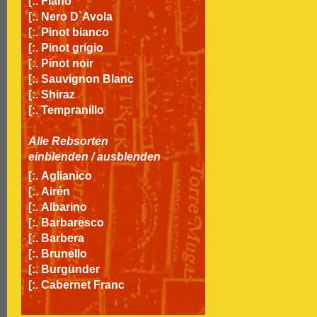
[:.
Fiano
[:.
Nero D`Avola
[:.
Pinot bianco
[:.
Pinot grigio
[:.
Pinot noir
[:.
Sauvignon Blanc
[:.
Shiraz
[:.
Tempranillo
Alle Rebsorten
einblenden
/
ausblenden
[:.
Aglianico
[:.
Airén
[:.
Albarino
[:.
Barbaresco
[:.
Barbera
[:.
Brunello
[:.
Burgunder
[:.
Cabernet Franc
[:.
Cabernet Sauvignon
[:.
Carignan